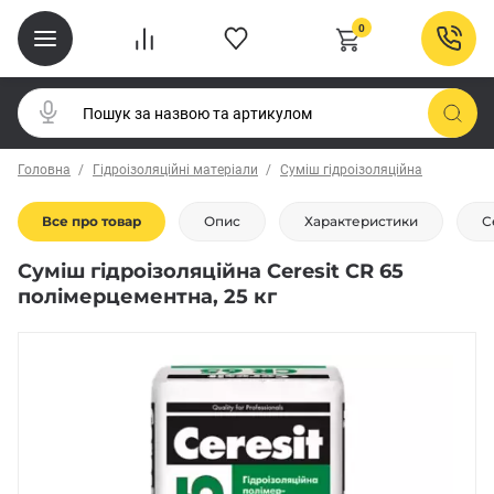
0
Головна
Гідроізоляційні матеріали
Суміш гідроізоляційна
Все про товар
Опис
Характеристики
С
Суміш гідроізоляційна Ceresit CR 65
полімерцементна, 25 кг