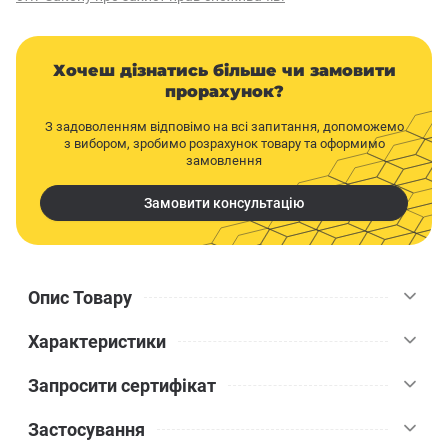
Хочеш дізнатись більше чи замовити
прорахунок?
З задоволенням відповімо на всі запитання, допоможемо
з вибором, зробимо розрахунок товару та оформимо
замовлення
Замовити консультацію
Опис Товару
Характеристики
Суміш гідроізоляційна Ceresit CR 65 полімерцементна, 25 кг -
суха гідроізоляційна полімерцементна суміш для влаштування
Запросити сертифікат
гідроізоляції мінеральних поверхонь будівельних конструкцій,
Ceresit
Бренд
що не деформуються. Матеріал застосовується для захисту
Застосування
бетону, цегляної кладки, цементно-піщаних штукатурок та
3-8
Витрата кг/м. кв