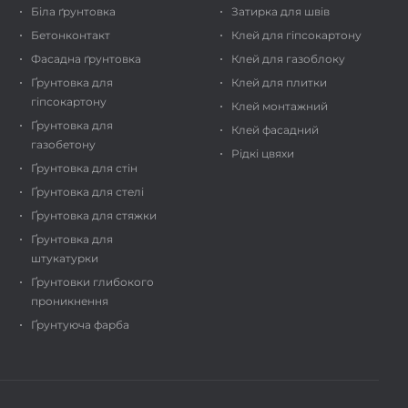
Біла ґрунтовка
Затирка для швів
Бетонконтакт
Клей для гіпсокартону
Фасадна ґрунтовка
Клей для газоблоку
Ґрунтовка для
Клей для плитки
гіпсокартону
Клей монтажний
Ґрунтовка для
Клей фасадний
газобетону
Рідкі цвяхи
Ґрунтовка для стін
Ґрунтовка для стелі
Ґрунтовка для стяжки
Ґрунтовка для
штукатурки
Ґрунтовки глибокого
проникнення
Ґрунтуюча фарба