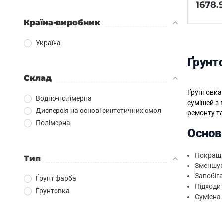
1678.
Країна-виробник
Україна
Ґрунт
Склад
Ґрунтовка
Водно-полімерна
сумішей з
Дисперсія на основі синтетичних смол
ремонту т
Полімерна
Основ
Покращу
Тип
Зменшує
Запобіг
Ѓрунт фарба
Підходит
Ѓрунтовка
Сумісна