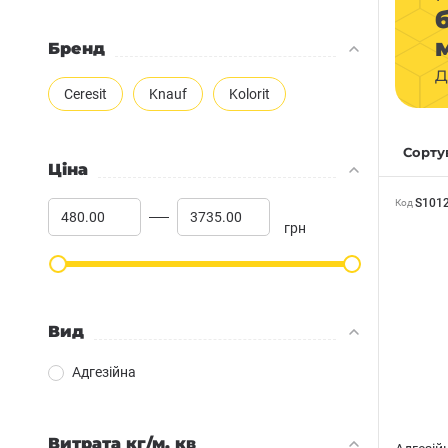
Бренд
д
Ceresit
Knauf
Kolorit
Сортув
Ціна
S101
Код
грн
Вид
Адгезійна
Витрата кг/м. кв