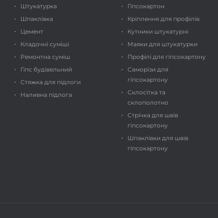
Штукатурка
Гіпсокартон
Шпаклівка
Кріплення для профілів
Цемент
Кутники штукатурні
Кладочні суміші
Маяки для штукатурки
Ремонтна суміш
Профілі для гіпсокартону
Гіпс будівельний
Саморізи для
гіпсокартону
Стяжка для підлоги
Склосітка та
Наливна підлога
склополотно
Стрічка для швів
гіпсокартону
Шпаклівки для швів
гіпсокартону