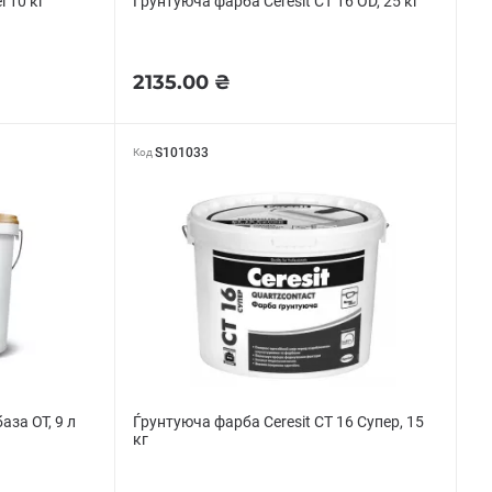
l 10 кг
Ѓрунтуюча фарба Ceresit СТ 16 OD, 25 кг
2135.00 ₴
S101033
Код
база ОТ, 9 л
Ѓрунтуюча фарба Ceresit СТ 16 Супер, 15
кг