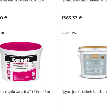
а емульсія Ceresit CC 81, 2 л
Ѓрунтовка Knauf Grundirmitte
00 ₴
1363.33 ₴
908
S101926
Код
а фарба Ceresit СТ 16 Pro, 15 кг
Ґрунт-фарба Kolorit Satellite, 