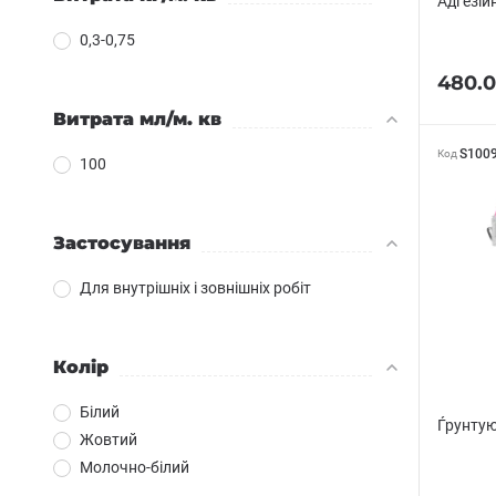
Адгезійн
0,3-0,75
480.
Витрата мл/м. кв
S100
Код
100
Застосування
Для внутрішніх і зовнішніх робіт
Колір
Білий
Ѓрунтуюч
Жовтий
Молочно-білий