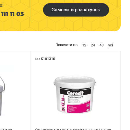
е:
Замовити розрахунок
111 11 05
Показати по:
12
24
48
усі
S101310
Код