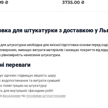
99 ₴
3735.00 ₴
овка для штукатурки з доставкою у Льв
 для штукатурки необхідна для якісної підготовки основи перед о
 поверхнею, зменшує витрати матеріалів і захищає покриття від ві
а рівномірність нанесення штукатурки.
ні переваги
є адгезію і підвищує міцність шару
 водопоглинання та витрати сумішей
ає появі тріщин на штукатурці
ь для внутрішніх і фасадних робіт
 з
фасадними
та
гіпсовими штукатурками