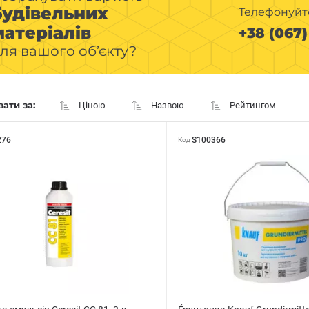
будівельних
Телефонуйт
матеріалів
+38 (067) 
ля вашого об’єкту?
ати за:
Ціною
Назвою
Рейтингом
276
S100366
Код