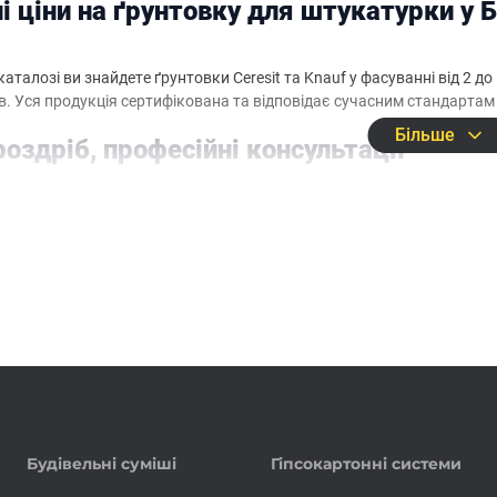
ні ціни на ґрунтовку для штукатурки у
аталозі ви знайдете ґрунтовки Ceresit та Knauf у фасуванні від 2 до 
в. Уся продукція сертифікована та відповідає сучасним стандартам
Більше
роздріб, професійні консультації
кт пропонує купити ґрунтовку для штукатурки за складськими ціна
мо з приватними клієнтами, майстрами та будівельними компанія
Будівельні суміші
Гіпсокартонні системи