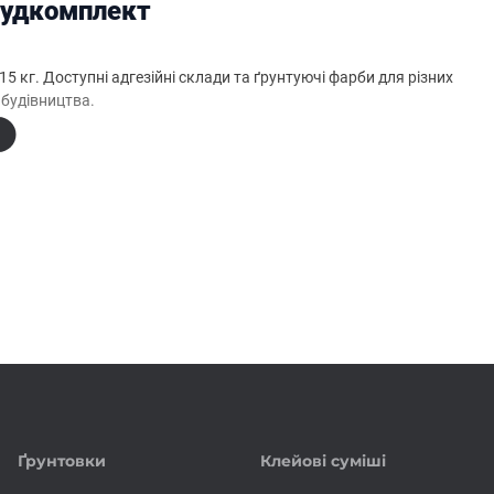
 Будкомплект
15 кг. Доступні адгезійні склади та ґрунтуючі фарби для різних
 будівництва.
ми з доставкою власним транспортом по Львову та області.
ми. Телефонуйте
+38 (067) 111-11-05
та замовляйте матеріали з
Ґрунтовки
Клейові суміші