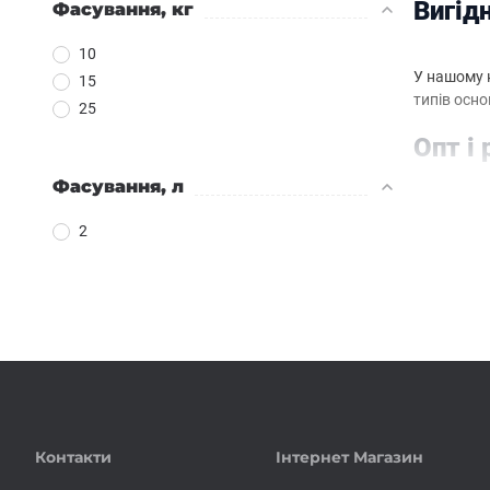
Вигід
Фасування, кг
10
У нашому к
15
типів осно
25
Опт і 
Фасування, л
Будкомпле
2
Ми працює
вигодою.
Контакти
Інтернет Магазин