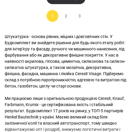
1
2
3
Штукатурка - основа рівних, міцних і довговічних стін. У
Будкомплект ви знайдете рішення для будь-якого етапу робіт:
для інтер’єру та фасаду, ручного чи машинного нанесення, під
фарбування або як декоративне фінішне покриття. У нас в
наявності акрилова, гіпсова, цементна, силіконова та силікон-
силікатна штукатурка, а також мозаїчна, декоративна,
фінішна, фасадна, машинна і лінійка Ceresit Visage. Підберемо
склад з потрібною паропроникністю, адгезією та витратою під
бетон, газобетон, цеглу чи старі основи.
Ми працюємо лише з оригінальною продукцією Ceresit, Knauf,
Farbmann, Krumix - це сертифікована якість і стабільний
результат. Будкомплект 17 років на ринку, у ТОП-5 партнерів
Henkel Bautechnik у країні. Маємо великий склад біля
залізничної колії та власний автотранспорт, тому швидко
відвантажуємо опт і роздріб, знижуємо логістичні витрати і