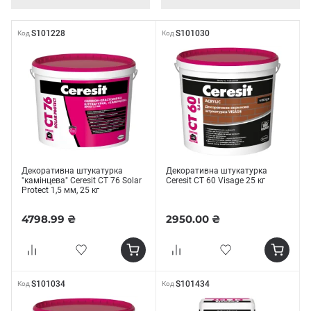
S101228
S101030
Код
Код
Декоративна штукатурка
Декоративна штукатурка
"камінцева" Ceresit СТ 76 Solar
Ceresit СТ 60 Visage 25 кг
Protect 1,5 мм, 25 кг
4798.99 ₴
2950.00 ₴
S101034
S101434
Код
Код