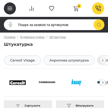
0
Головна
Будівельні суміші
Штукатурка
Штукатурка
Ceresit Visage
Акрилова штукатурка
Гі
Сортувати
Фільтрувати