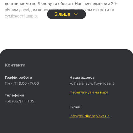
доставляємо по Львову та області. Наші менеджери з 20-
річним досвідом допоможуть з розрахунком витрати та
Більше
сумісності шарів.
Потрібно швидко закрити об’єкт чи підібрати систему під
конкретні умови експлуатації - звертайтесь. Зробимо розумну
комплектацію, запропонуємо вигідну ціну і забезпечимо
оперативне відвантаження. Дзвоніть +38 (067) 111-11-05.
Контакти
Графік роботи
Наша адреса
Пн - Пт 9:00 - 17:00
м. Львів, вул. Ґрунтова, 5
Переглянути на карті
Телефони
+38 (067) 111 11 05
E-mail
info@budkomplekt.ua