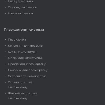
Гіпс будівельний
Стяжка для підлоги
Наливна підлога
Гіпсокартонні системи
Гіпсокартон
Кріплення для профілів
Кутники штукатурні
Маяки для штукатурки
Профілі для гіпсокартону
Саморізи для гіпсокартону
Склосітка та склополотно
Стрічка для швів
гіпсокартону
Шпаклівки для швів
гіпсокартону