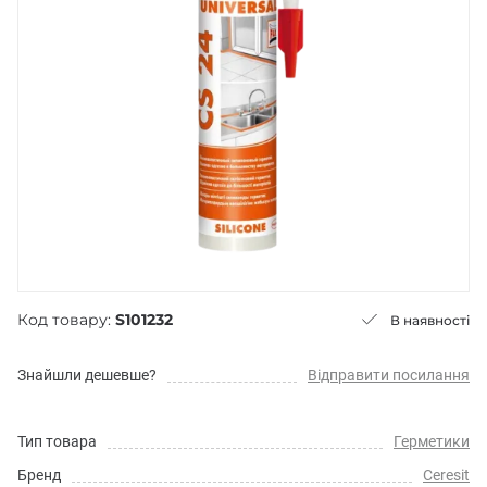
Код товару:
S101232
В наявності
Знайшли дешевше?
Відправити посилання
Тип товара
Герметики
Бренд
Ceresit