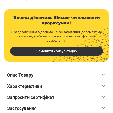
Хочеш дізнатись більше чи замовити
прорахунок?
З задоволенням відповімо на всі запитання, допоможемо
з вибором, зробимо розрахунок товару та оформимо
замовлення
Замовити консультацію
Опис Товару
Характеристики
Герметик Ceresit CS 24 силіконовий прозорий, 280 мл -
універсальний однокомпонентний силіконовий герметик для
Запросити сертифікат
герметизації швів і стиків у будівельних конструкціях. Матеріал
Ceresit
Бренд
утворює еластичний водостійкий шов, який зберігає свої
Застосування
властивості під дією атмосферних факторів, температурних
Прозорий
Колір