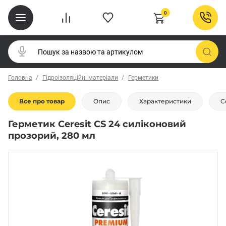
0
Головна
Гідроізоляційні матеріали
Герметики
Все про товар
Опис
Характеристики
С
Герметик Ceresit CS 24 силіконовий
прозорий, 280 мл