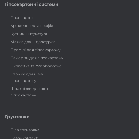
Гіпсокартонні системи
Гіпсокартон
Кріплення для профілів
Кутники штукатурні
Маяки для штукатурки
Профілі для гіпсокартону
Саморізи для гіпсокартону
Склосітка та склополотно
Стрічка для швів
гіпсокартону
Шпаклівки для швів
гіпсокартону
Ґрунтовки
Біла ґрунтовка
Бетонконтакт