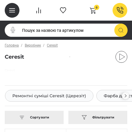
0
Головна
Виробник
Ceresit
Ceresit
Більше
Ceresit
Ремонтні суміші Ceresit (Церезіт)
Фарба для ст
Сортувати
Фільтрувати