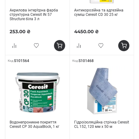
Акрилова інтер’єрна фарба
Антикорозійна та адгезійна
структурна Ceresit IN 57
суміш Ceresit СD 30 25 кг
Structure біла 3 л
253.00 ₴
4450.00 ₴
S101564
S101468
Код
Код
Водонепроникне покриття
Гідроізоляційна стрічка Ceresit
Ceresit CP 30 AquaBlock, 1 кг
CL 152, 120 мм х 50 м