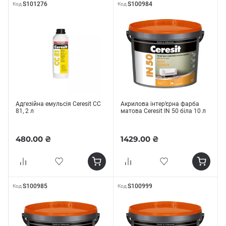
S101276
S100984
Код
Код
Адгезійна емульсія Ceresit CC
Акрилова інтер’єрна фарба
81, 2 л
матова Ceresit IN 50 біла 10 л
480.00 ₴
1429.00 ₴
S100985
S100999
Код
Код