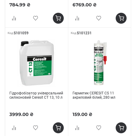
784.99 ₴
6769.00 ₴
S101059
S101231
Код
Код
Гідрофобізатор універсальний
Герметик CERESIT CS 11
силіконовий Ceresit СТ 13, 10 л
акриловий білий, 280 мл
3999.00 ₴
159.00 ₴