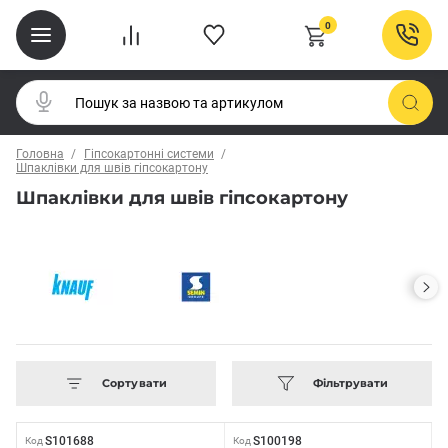
0
Головна
Гіпсокартонні системи
Шпаклівки для швів гіпсокартону
Шпаклівки для швів гіпсокартону
Сортувати
Фільтрувати
S101688
S100198
Код
Код