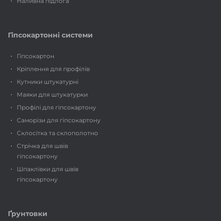
Наливна підлога
Гіпсокартонні системи
Гіпсокартон
Кріплення для профілів
Кутники штукатурні
Маяки для штукатурки
Профілі для гіпсокартону
Саморізи для гіпсокартону
Склосітка та склополотно
Стрічка для швів
гіпсокартону
Шпаклівки для швів
гіпсокартону
Ґрунтовки