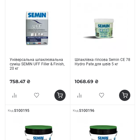
Універсальна шпаклювальна
Шпаклівка гіпсова Semin CE 78
суміш SEMIN UFF Filler & Finish,
Hydro Pate для швів 5 кг
20 кг
758.47 ₴
1068.69 ₴
S100195
S100196
Код
Код