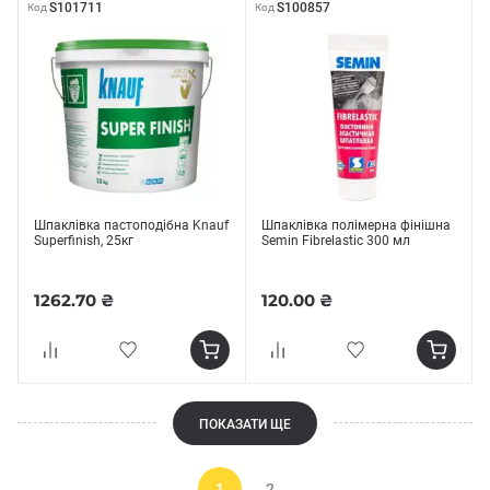
S101711
S100857
Код
Код
Шпаклівка пастоподібна Knauf
Шпаклівка полімерна фінішна
Superfinish, 25кг
Semin Fibrelastic 300 мл
1262.70 ₴
120.00 ₴
ПОКАЗАТИ ЩЕ
1
2