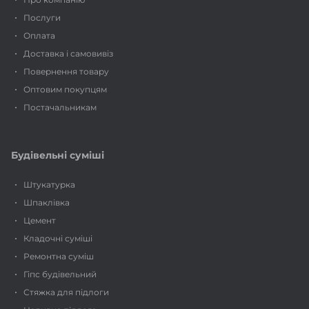
замовляйте шпаклівки для швів гіпсокартону з вигідними
Послуги
умовами вже сьогодні.
Оплата
Доставка і самовивіз
Повернення товару
Оптовим покупцям
Постачальникам
Будівельні суміші
Штукатурка
Шпаклівка
Цемент
Кладочні суміші
Ремонтна суміш
Гіпс будівельний
Стяжка для підлоги