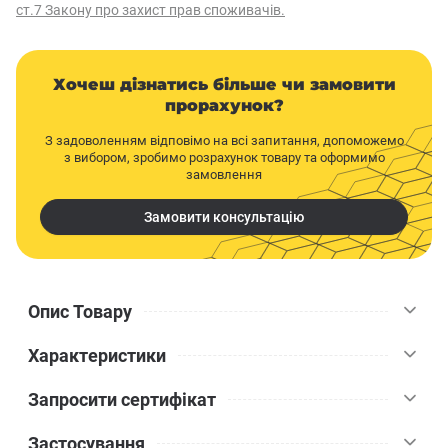
ст.7 Закону про захист прав споживачів.
Хочеш дізнатись більше чи замовити
прорахунок?
З задоволенням відповімо на всі запитання, допоможемо
з вибором, зробимо розрахунок товару та оформимо
замовлення
Замовити консультацію
Опис Товару
Характеристики
Універсальна акрилова фарба Farbmann Standart M біла – це
унікальне глибоко матове покриття на акрилатній основі, що
Запросити сертифікат
відмінно підходить як для внутрішніх, так і для зовнішніх робіт.
Kolorit
Бренд
Висока покрівельна здатність фарби приховує дрібні дефекти
Застосування
поверхні, тому вона знадобиться не тільки для первинного, але