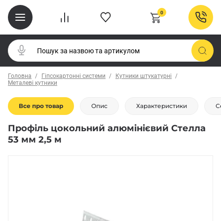
0
Головна
Гіпсокартонні системи
Кутники штукатурні
Металеві кутники
Все про товар
Опис
Характеристики
С
Профіль цокольний алюмінієвий Стелла
53 мм 2,5 м