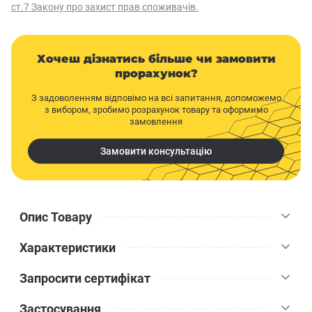
ст.7 Закону про захист прав споживачів.
Хочеш дізнатись більше чи замовити
прорахунок?
З задоволенням відповімо на всі запитання, допоможемо
з вибором, зробимо розрахунок товару та оформимо
замовлення
Замовити консультацію
Опис Товару
Характеристики
Профіль цокольний алюмінієвий Стелла 53 мм 2,5 м є
ідеальним вибором для оздоблення цоколя будинку або інших
Запросити сертифікат
фасадів. Використання цокольної планки допоможе зберегти
Стелла
Бренд
ефективність утеплення будівлі та знизити ризик виникнення
Застосування
пошкоджень утеплювального матеріалу внаслідок зовнішніх