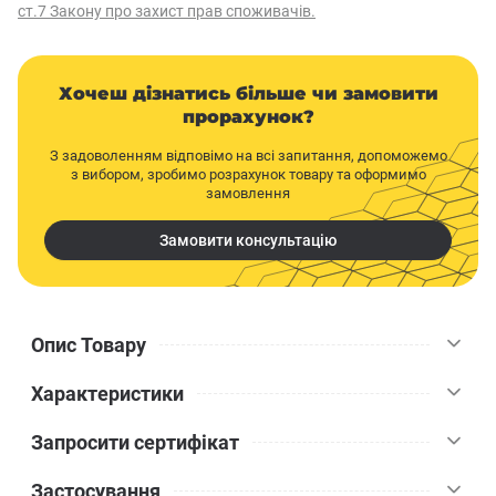
ст.7 Закону про захист прав споживачів.
Хочеш дізнатись більше чи замовити
прорахунок?
З задоволенням відповімо на всі запитання, допоможемо
з вибором, зробимо розрахунок товару та оформимо
замовлення
Замовити консультацію
Опис Товару
Характеристики
Шпаклівка гіпсова фінішна мокра Greinplast SW 17 кг - це
унікальний продукт, що є сухою сумішшю спеціальних гіпсів,
Запросити сертифікат
мінеральних наповнювачів і відповідних пластифікаційних
Greinplast
Бренд
добавок. Ці компоненти не тільки збільшують час застигання,
Застосування
але й забезпечують надійне закріплення на різних типах