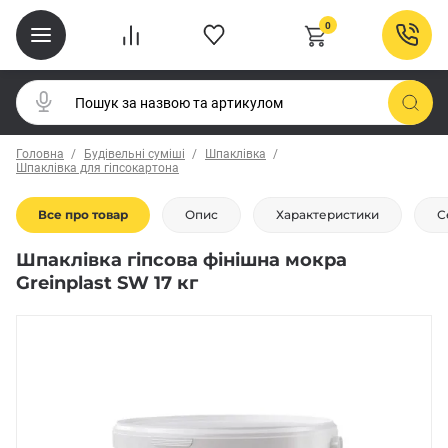
0
Головна
Будівельні суміші
Шпаклівка
Шпаклівка для гіпсокартона
Все про товар
Опис
Характеристики
С
Шпаклівка гіпсова фінішна мокра
Greinplast SW 17 кг