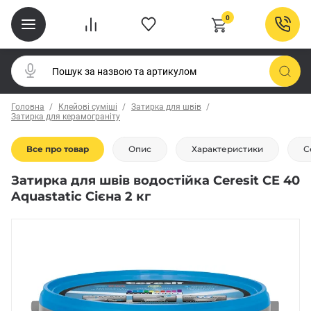
0
Головна
Клейові суміші
Затирка для швів
Затирка для керамограніту
Все про товар
Опис
Характеристики
С
Затирка для швів водостійка Ceresit CE 40
Aquastatic Сієна 2 кг