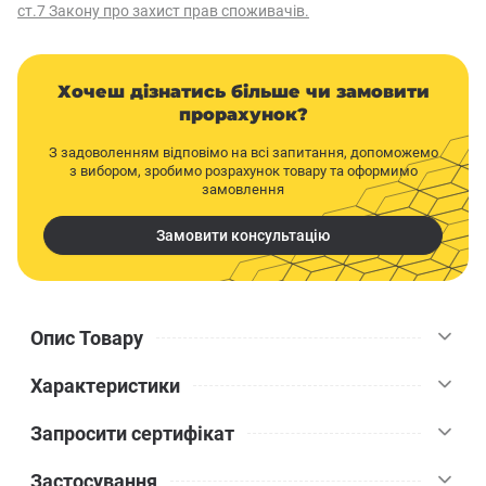
ст.7 Закону про захист прав споживачів.
Хочеш дізнатись більше чи замовити
прорахунок?
З задоволенням відповімо на всі запитання, допоможемо
з вибором, зробимо розрахунок товару та оформимо
замовлення
Замовити консультацію
Опис Товару
Характеристики
Еластична затирка відмінно підходить для заповнення швів
між плитками якими облицьовують горизонтальні та
Запросити сертифікат
вертикальні поверхні всередині та зовні будівель. Вона має
Ceresit
Бренд
високу еластичність, що дозволяє використовувати її на
Застосування
поверхнях, що деформуються, таких як гіпсокартон і