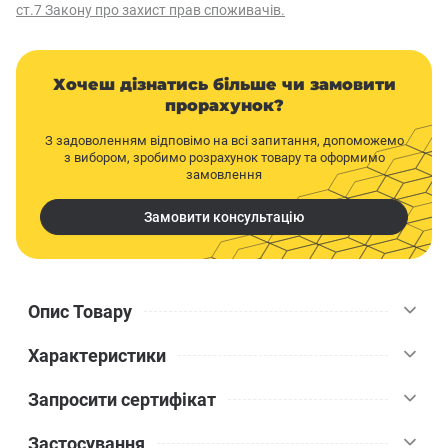
ст.7 Закону про захист прав споживачів.
Хочеш дізнатись більше чи замовити
прорахунок?
З задоволенням відповімо на всі запитання, допоможемо
з вибором, зробимо розрахунок товару та оформимо
замовлення
Замовити консультацію
Опис Товару
Характеристики
Еластична затирка відмінно підходить для заповнення швів
між плитками якими облицьовують горизонтальні та
Запросити сертифікат
вертикальні поверхні всередині та зовні будівель. Вона має
Ceresit
Бренд
високу еластичність, що дозволяє використовувати її на
Застосування
поверхнях, що деформуються, таких як гіпсокартон і