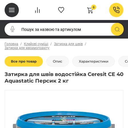
0
Головна
Клейові суміші
Затирка для швів
Затирка для керамограніту
Все про товар
Опис
Характеристики
С
Затирка для швів водостійка Ceresit CE 40
Aquastatic Персик 2 кг