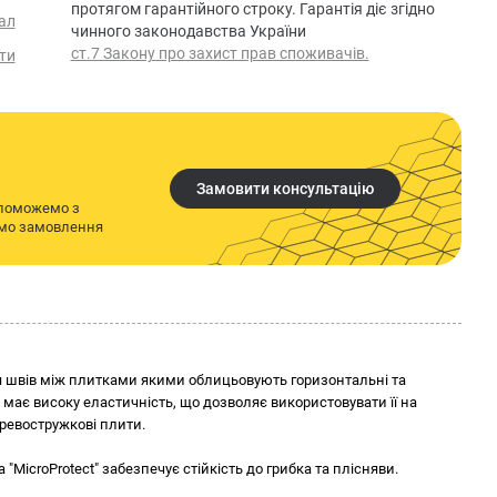
протягом гарантійного строку. Гарантія діє згідно
ал
чинного законодавства України
ст.7 Закону про захист прав споживачів.
ти
Замовити консультацію
опоможемо з
имо замовлення
я швів між плитками якими облицьовують горизонтальні та
а має високу еластичність, що дозволяє використовувати її на
еревостружкові плити.
а "MicroProtect" забезпечує стійкість до грибка та плісняви.