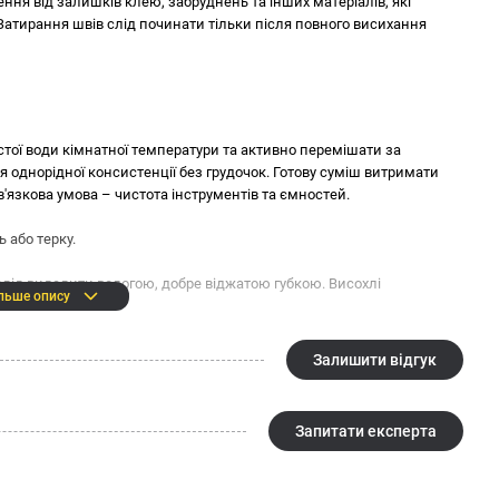
ня від залишків клею, забруднень та інших матеріалів, які
атирання швів слід починати тільки після повного висихання
б): не менше 3 МПа
 15 МПа
ормацію про продукт, а саме його назву, параметри, упаковку,
 чистої води кімнатної температури та активно перемішати за
я. Остання актуальна інформація для споживачів, передбачена
 однорідної консистенції без грудочок. Готову суміш витримати
кції та у супровідній документації.
'язкова умова – чистота інструментів та ємностей.
СЕ 40 Aquastatic!
 або терку.
лід видалити вологою, добре віджатою губкою. Висохлі
льше опису
ою.
 години після затирання.
Залишити відгук
рати чистою водою без застосування миючих засобів. Через 5 днів
Запитати експерта