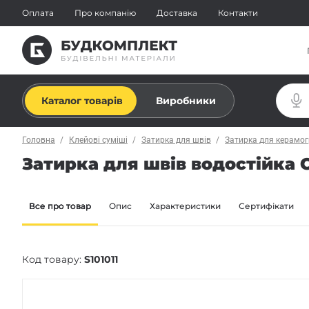
Оплата
Про компанію
Доставка
Контакти
Каталог товарів
Виробники
Головна
Клейові суміші
Затирка для швів
Затирка для керамог
Затирка для швів водостійка Ce
Все про товар
Опис
Характеристики
Сертифікати
Код товару:
S101011