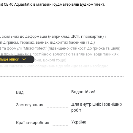
t СЕ 40 Aquastatic в магазині будматеріалів Будкомплект.
 схильних до деформацій (наприклад, ДСП, гіпсокартон) і
дігрівом, терасах, ваннах, відкритих басейнів і т.д.)
 та формулі "MicroProtect" (підвищеної стійкості до грибка та цвілі)
я в приміщеннях з постійною вологістю та впливом води таких як
льше опису
 (підлоги терас, балкони, цоколі тощо)
ання сантехнічного обладнання до облицювання необхідно
Водостійкий
Вид
ий
Для внутрішніх і зовнішніх
Застосування
icro Protect
робіт
зації – краплі води стікають із поверхні, не проникаючи у її
Україна
Країна-виробник