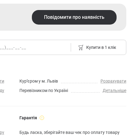
Повідомити про наявність
Купити в 1 клік
ти
Кур’єром у м. Львів
Розрахувати
ду
Перевізником по Україні
Детальніше
Гарантія
ру
Будь ласка, зберігайте ваш чек про оплату товару