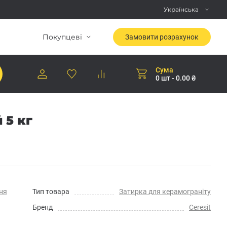
Українська
Покупцеві
Замовити розрахунок
Сума
0 шт - 0.00 ₴
 5 кг
ня
Тип товара
Затирка для керамограніту
Бренд
Ceresit