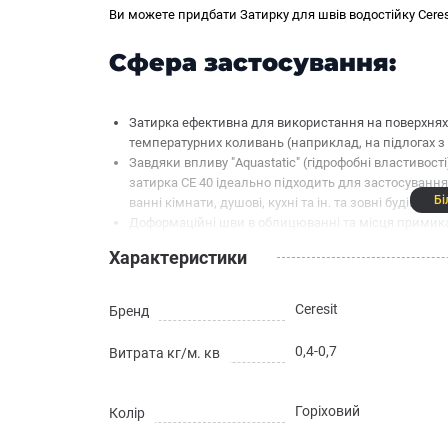
Ви можете придбати Затирку для швів водостійку Ceresi
Сфера застосування:
Затирка ефективна для використання на поверхнях,
температурних коливань (наприклад, на підлогах з пі
Завдяки впливу "Aquastatic" (гідрофобні властивості)
затирка CE 40 ідеально підходить для застосуванн
Бі
ванні кімнати, душові, кухні та ін. та зовні будівель
Доформаційні шви в облицюванні та місця примик
заповнити герметиком Ceresit CS 25 SILICOFLEXX
Характеристики
Властивість:
Ceresit
Бренд
Палітра налічує 40 відтінків, включаючи чистий біл
0,4-0,7
Витрата кг/м. кв
Має посилену протигрибкову дію завдяки формулі M
Відштовхує воду завдяки високому ступеню гідрофобі
структуру
Горіховий
Колір
Стійка до забруднень, легко миється