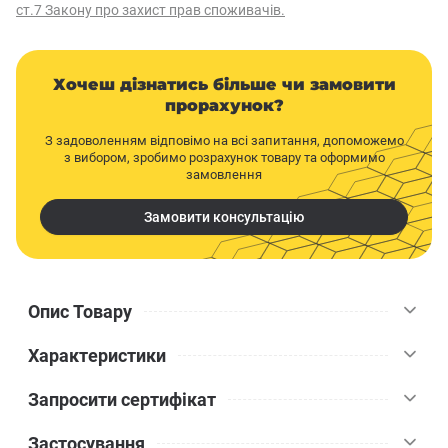
ст.7 Закону про захист прав споживачів.
Хочеш дізнатись більше чи замовити
прорахунок?
З задоволенням відповімо на всі запитання, допоможемо
з вибором, зробимо розрахунок товару та оформимо
замовлення
Замовити консультацію
Опис Товару
Характеристики
Ця суміш розроблена спеціально для затирання швів як
усередині, так і зовні будівель. Її спеціальні компоненти
Запросити сертифікат
надають стійкості до води, роблячи матеріал довговічним.
Ceresit
Бренд
Підходить для обробки керамічних, скляних поверхонь,
Застосування
облицювання зі штучного та натурального каменю, у тому