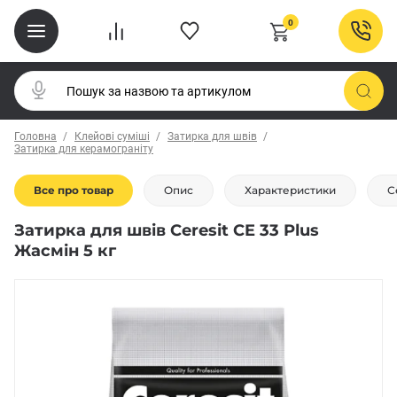
0
Головна
Клейові суміші
Затирка для швів
Затирка для керамограніту
Все про товар
Опис
Характеристики
С
Затирка для швів Ceresit CE 33 Plus
Жасмін 5 кг