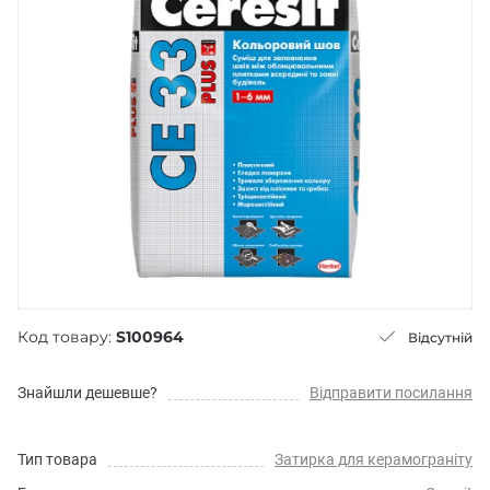
Код товару:
S100964
Відсутній
Знайшли дешевше?
Відправити посилання
Тип товара
Затирка для керамограніту