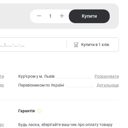
Купити
Купити в 1 клік
ти
Кур’єром у м. Львів
Розрахувати
ду
Перевізником по Україні
Детальніше
Гарантія
ру
Будь ласка, зберігайте ваш чек про оплату товару