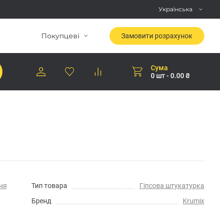
Українська
Покупцеві
Замовити розрахунок
Сума
0 шт - 0.00 ₴
ня
Тип товара
Гіпсова штукатурка
Бренд
Krumix