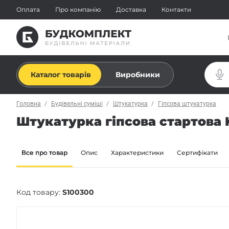
Оплата
Про компанію
Доставка
Контакти
Каталог товарів
Виробники
Головна
Будівельні суміші
Штукатурка
Гіпсова штукатурка
Штукатурка гіпсова стартова K
Все про товар
Опис
Характеристики
Сертифікати
Код товару:
S100300