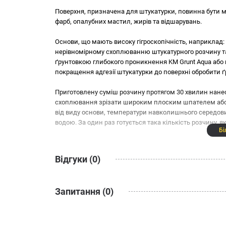
Поверхня, призначена для штукатурки, повинна бути м
фарб, опалубних мастил, жирів та відшарувань.
Основи, що мають високу гігроскопічність, наприклад: 
нерівномірному схоплюванню штукатурного розчину та
ґрунтовкою глибокого проникнення KM Grunt Aqua або ґ
покращення адгезії штукатурки до поверхні обробити 
Приготовлену суміш розчину протягом 30 хвилин нанес
схоплювання зрізати широким плоским шпателем або 
від виду основи, температури навколишнього середови
водою. За один раз готується така кількість розчину, 
Бі
Відгуки (0)
Запитання (0)