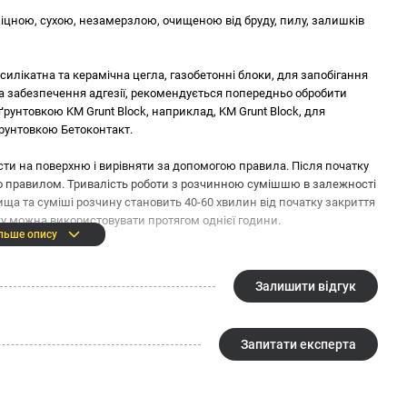
іцною, сухою, незамерзлою, очищеною від бруду, пилу, залишків
силікатна та керамічна цегла, газобетонні блоки, для запобігання
 забезпечення адгезії, рекомендується попередньо обробити
рунтовкою KM Grunt Block, наприклад, KM Grunt Block, для
ґрунтовкою Бетоконтакт.
ти на поверхню і вирівняти за допомогою правила. Після початку
правилом. Тривалість роботи з розчинною сумішшю в залежності
ща та суміші розчину становить 40-60 хвилин від початку закриття
яку можна використовувати протягом однієї години.
льше опису
Залишити відгук
Запитати експерта