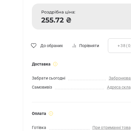
Роздрібна ціна:
255.72 ₴
До обраних
Порівняти
Доставка
Забрати сьогодні
Забронюва
Самовивіз
Адреса скла
Оплата
Готівка
При отриманні това