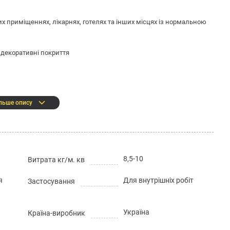
х приміщеннях, лікарнях, готелях та інших місцях із нормальною
 декоративні покриття
льше опису
часу обробки
8,5-10
Витрата кг/м. кв
я
Для внутрішніх робіт
Застосування
Україна
Країна-виробник
: