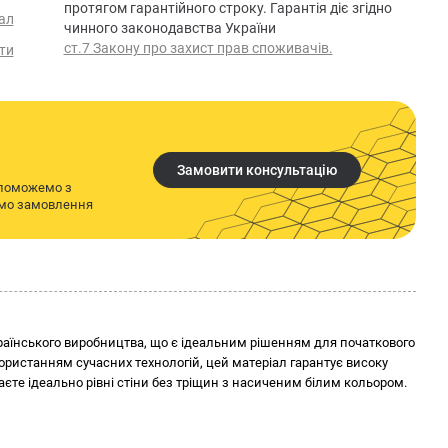
протягом гарантійного строку. Гарантія діє згідно
ал
чинного законодавства України
ст.7 Закону про захист прав споживачів.
ти
Замовити консультацію
опоможемо з
имо замовлення
українського виробництва, що є ідеальним рішенням для початкового
ористанням сучасних технологій, цей матеріал гарантує високу
маєте ідеально рівні стіни без тріщин з насиченим білим кольором.