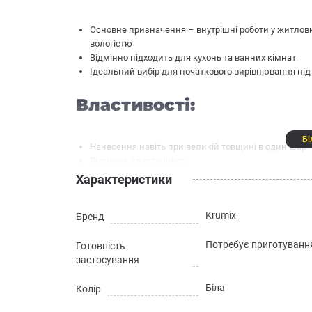
Основне призначення – внутрішні роботи у житлови
вологістю
Відмінно підходить для кухонь та ванних кімнат
Ідеальний вибір для початкового вирівнювання під
Властивості:
Бі
Нанесення навіть при великій товщині в один шар
Відмінна пластичність
Зручна при нанесенні
Характеристики
Висока зносостійкість та стійкість до тріщин
Швидкий час висихання при збереженні тривалого 
Krumix
Бренд
Можливість структурування поверхні
Насичений яскраво-білий колір
Підвищені показники міцності та адгезії
Потребує приготуванн
Готовність
Здатність регулювати мікроклімат у приміщенні
застосування
Екологічна безпека
Біла
Колір
Технічні характеристики