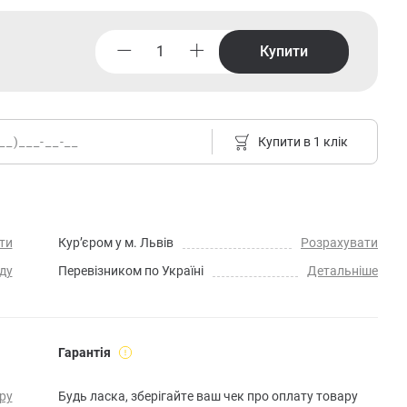
Купити
Купити в 1 клік
ти
Кур’єром у м. Львів
Розрахувати
ду
Перевізником по Україні
Детальніше
Гарантія
ру
Будь ласка, зберігайте ваш чек про оплату товару