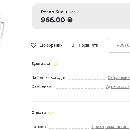
Роздрібна ціна:
966.00 ₴
До обраних
Порівняти
Доставка
Забрати сьогодні
Забронюва
Самовивіз
Адреса скла
Оплата
Готівка
При отриманні това