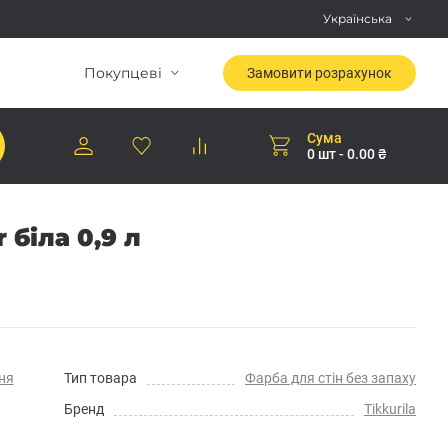
Українська
Покупцеві
Замовити розрахунок
Сума
0 шт - 0.00 ₴
біла 0,9 л
ня
Тип товара
Фарба для стін без запаху
Бренд
Tikkurila