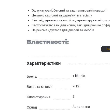
Оштукатурені, бетонні та зашпакльовані поверхні
Цегляні, картонні та дерев'яні матеріали
Гіпсові, деревоволокнисті та деревостружкові плити 
Застосовується як для нових, так і для раніше поф
Не рекомендується для дверей та меблів
Властивості:
Бі
Шовковиста матова поверхня
Практично повна відсутність запаху
Характеристики
Економічна та екологічна
Підходить для алергіків
Tikkurila
Бренд
Водостійка
7-12
Технічні характеристики
Витрата м. кв/л
2
Клас стирання
База: A - біла
Акрилатна
Склад
Тонування: згідно з гамою Tikkurila Symphony