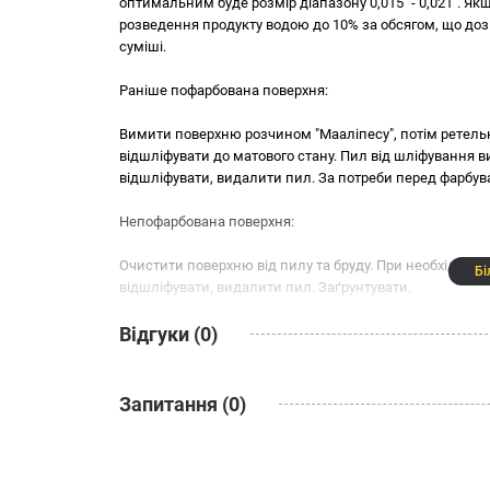
лише забезпечите собі надійне покриття, але й зможет
оптимальним буде розмір діапазону 0,015 "- 0,021". Я
розведення продукту водою до 10% за обсягом, що доз
суміші.
Раніше пофарбована поверхня:
Вимити поверхню розчином "Мааліпесу", потім ретель
відшліфувати до матового стану. Пил від шліфування 
відшліфувати, видалити пил. За потреби перед фарбув
Непофарбована поверхня:
Очистити поверхню від пилу та бруду. При необхіднос
Бі
відшліфувати, видалити пил. Заґрунтувати.
Відгуки (0)
Запитання (0)