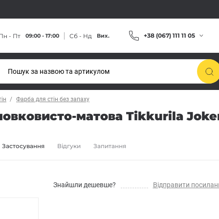
+38 (067) 111 11 05
Пн - Пт
Сб - Нд
09:00 - 17:00
Вих.
тін
Фарба для стін без запаху
вковисто-матова Tikkurila Joker 
Застосування
Відгуки
Запитання
Знайшли дешевше?
Відправити посилан