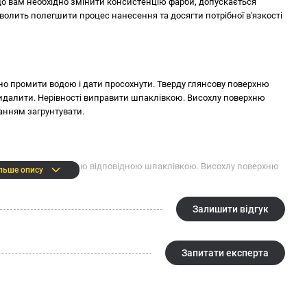
е купити у Львові якісний продукт за вигідною ціною.
кщо вам необхідно змінити консистенцію фарби, допускається
волить полегшити процес нанесення та досягти потрібної в'язкості
но промити водою і дати просохнути. Тверду глянсову поверхню
видалити. Нерівності виправити шпаклівкою. Висохлу поверхню
анням загрунтувати.
ті вирівняти поверхню відповідною шпаклівкою. Висохлу поверхню
льше опису
Залишити відгук
Запитати експерта