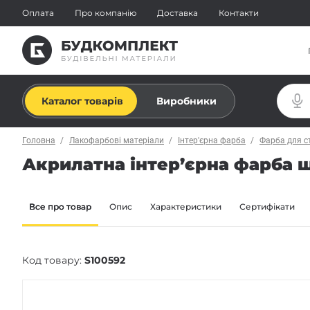
Оплата
Про компанію
Доставка
Контакти
Каталог товарів
Виробники
Головна
Лакофарбові матеріали
Інтер'єрна фарба
Фарба для с
Акрилатна інтер’єрна фарба шо
Все про товар
Опис
Характеристики
Сертифікати
Код товару:
S100592