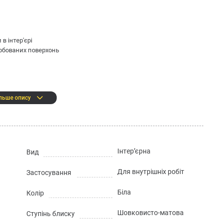
в інтер'єрі
арбованих поверхонь
льше опису
Інтер’єрна
Вид
Для внутрішніх робіт
:
Застосування
Біла
Колір
Шовковисто-матова
Ступінь блиску