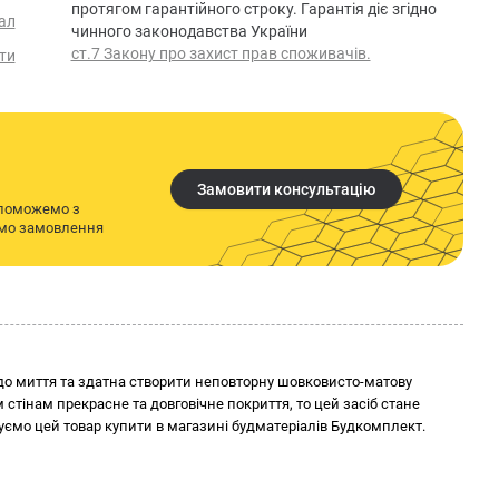
протягом гарантійного строку. Гарантія діє згідно
ал
чинного законодавства України
ст.7 Закону про захист прав споживачів.
ти
Замовити консультацію
опоможемо з
имо замовлення
 до миття та здатна створити неповторну шовковисто-матову
м стінам прекрасне та довговічне покриття, то цей засіб стане
уємо цей товар купити в магазині будматеріалів Будкомплект.