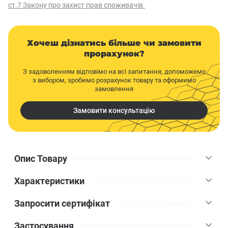
ст.7 Закону про захист прав споживачів.
Хочеш дізнатись більше чи замовити
прорахунок?
З задоволенням відповімо на всі запитання, допоможемо
з вибором, зробимо розрахунок товару та оформимо
замовлення
Замовити консультацію
Опис Товару
Характеристики
Ceresit CN 69 Nivel Super (2 - 40 мм) 25 кг, суміш що
самовирівнюється, армована мікроволокнами для
Запросити сертифікат
вирівнювання основ та стяжок перед влаштуванням фінішних
Ceresit
Бренд
покриттів підлог (товщина шару від 2 мм до 40 мм). Товщина
Застосування
шару 2 мм можлива лише в окремих випадках. Наприклад, для