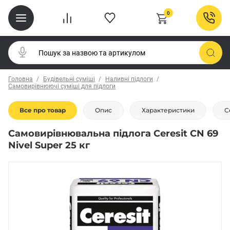
0
Головна
Будівельні суміші
Наливні підлоги
Самовирівнюючі суміші для підлоги
Все про товар
Опис
Характеристики
С
Самовирівнювальна підлога Ceresit CN 69
Nivel Super 25 кг