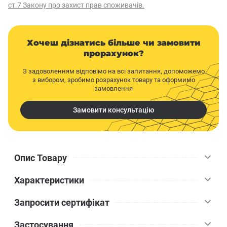
ст.7 Закону про захист прав споживачів.
Хочеш дізнатись більше чи замовити
прорахунок?
З задоволенням відповімо на всі запитання, допоможемо
з вибором, зробимо розрахунок товару та оформимо
замовлення
Замовити консультацію
Опис Товару
Характеристики
Латексна силіконова фарба FARBMANN SILIKON FASSADE 12
прозора 4,5 л, з високою паропроникністю стане в нагоді при
Запросити сертифікат
фарбуванні фасадів будівель різного типу. Посилений склад
Kolorit
Бренд
фарби може гарантувати захист поверхні від атмосферних та
Застосування
лужних впливів на період понад 12 років. Матеріал зручний у