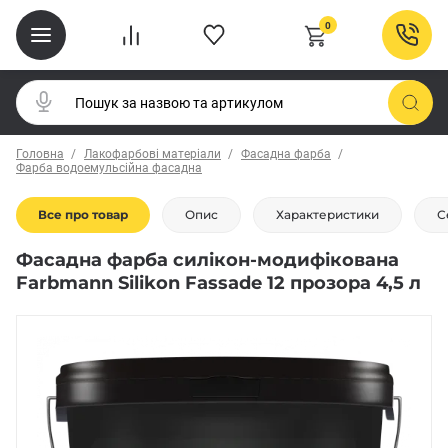
0
Головна
Лакофарбові матеріали
Фасадна фарба
Фарба водоемульсійна фасадна
Все про товар
Опис
Характеристики
С
Фасадна фарба силікон-модифікована
Farbmann Silikon Fassade 12 прозора 4,5 л