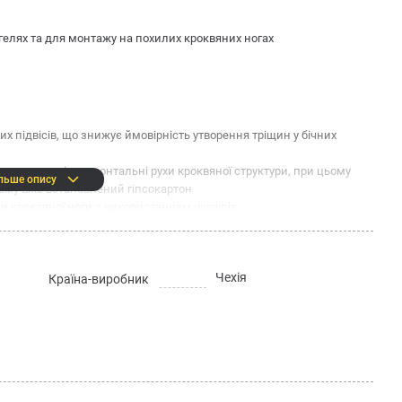
елях та для монтажу на похилих кроквяних ногах
 підвісів, що знижує ймовірність утворення тріщин у бічних
сує можливі горизонтальні рухи кроквяної структури, при цьому
льше опису
кому вже встановлений гіпсокартон
ни кроквяної ноги з використанням шурупів
оляють змінювати довжину та виставити майбутню площину стелі
Чехія
Країна-виробник
: