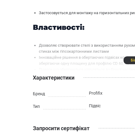
Застосовується для монтажу на горизонтальних риг
Властивості:
Дозволяє створювати стелі з використанням рухомих
стиках між гіпсокартонними листами
Інноваційне рішення в обертаючих підвісах компен
Бі
зберігаючи одну площину для профілю CD 60, на я
Підвіси що обертаються кріпляться до бічної части
Спеціальні поздовжні елементи регулювання дозв
Характеристики
в одній площині
Profifix
Бренд
Технічні характеристики
Підвіс
Тип
Матеріал: оцинкована сталь
Розміри: 24 х 58 х 122 мм
Несуча здатність: 25 кг
Запросити сертифікат