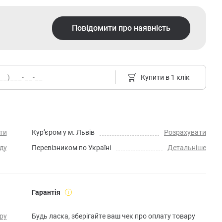
Повідомити про наявність
Купити в 1 клік
ти
Кур’єром у м. Львів
Розрахувати
ду
Перевізником по Україні
Детальніше
Гарантія
ру
Будь ласка, зберігайте ваш чек про оплату товару