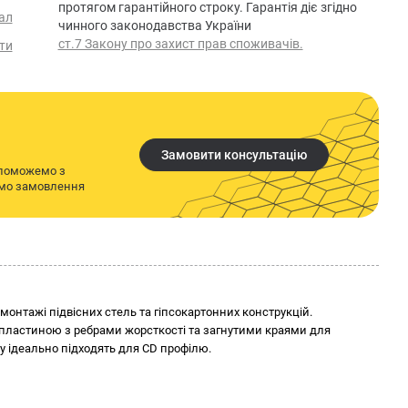
протягом гарантійного строку. Гарантія діє згідно
ал
чинного законодавства України
ст.7 Закону про захист прав споживачів.
ти
Замовити консультацію
опоможемо з
имо замовлення
 монтажі підвісних стель та гіпсокартонних конструкцій.
ю пластиною з ребрами жорсткості та загнутими краями для
су ідеально підходять для CD профілю.