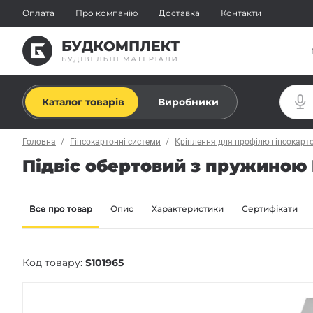
Оплата
Про компанію
Доставка
Контакти
Каталог товарів
Виробники
Головна
Гіпсокартонні системи
Кріплення для профілю гіпсокарт
Підвіс обертовий з пружиною 
Все про товар
Опис
Характеристики
Сертифікати
Код товару:
S101965