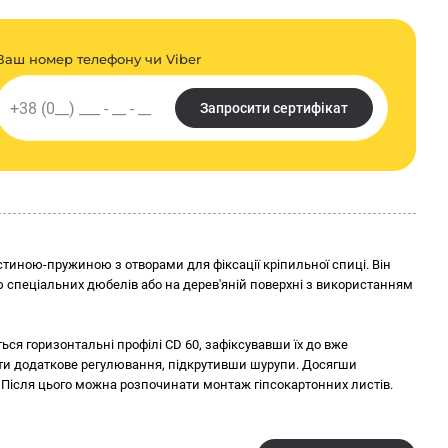
ормацію про продукт, а саме його назву, параметри, упаковку,
я. Остання актуальна інформація для споживачів, передбачена
кції та у супровідній документації.
Ваш номер телефону чи Viber
Запросити сертифікат
астиною-пружиною з отворами для фіксації кріпильної спиці. Він
ю спеціальних дюбелів або на дерев'яній поверхні з використанням
ься горизонтальні профілі CD 60, зафіксувавши їх до вже
сти додаткове регулювання, підкрутивши шурупи. Досягши
я. Після цього можна розпочинати монтаж гіпсокартонних листів.