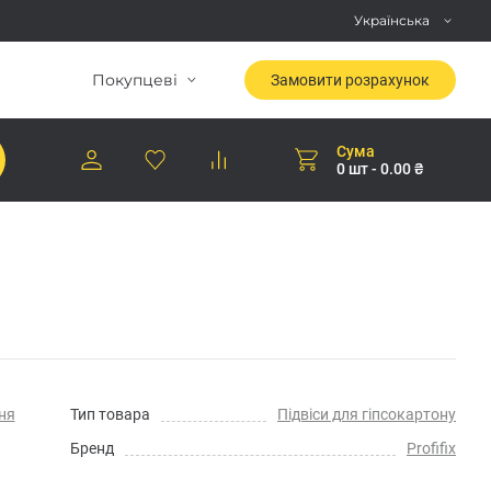
Українська
Покупцеві
Замовити розрахунок
Сума
0 шт - 0.00 ₴
ня
Тип товара
Підвіси для гіпсокартону
Бренд
Profifix