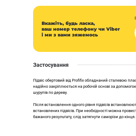
Увага! Виробник залишає за собою право змінювати інф
колірну гаму та інші характеристики без попередженн
чинним законодавством, знаходиться на упаковці проду
Вкажіть, будь ласка,
ваш номер телефону чи Viber
і ми з вами зяжемось
Застосування
Підвіс обертовий від Profifix обладнаний сталевою пл
надійно закріплюється на робочій основі за допомого
шурупів по дереву.
Після встановлення одного рівня підвісів встановлюют
встановлених підвісів. При необхідності можна прове
бажаного результату, слід затягнути саморізи до кінц