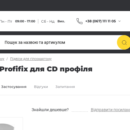
+38 (067) 111 11 05
Пн - Пт
Сб - Нд
09:00 - 17:00
Вих.
ону
Підвіси для гіпсокартону
Profifix для CD профіля
Застосування
Відгуки
Запитання
Знайшли дешевше?
Відправити посилан