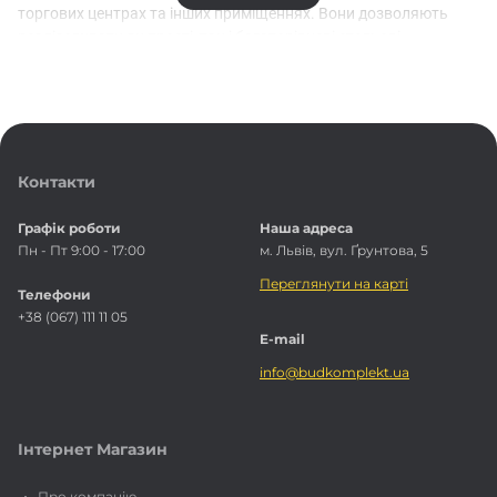
торгових центрах та інших приміщеннях. Вони дозволяють
реалізовувати як прості, так і багаторівневі стельові
конструкції. У каталозі представлені підвіси довжиною від 125
до 300 мм, а також комплекти з ноніусами для великих площ.
У
Будкомплект
ви купуєте оригінальні комплектуючі оптом і в
роздріб за складськими цінами. Доставка здійснюється
власним транспортом по Львову та області, а забудовники
Контакти
можуть отримати відвантаження великих партій
безпосередньо зі складу біля залізничної колії. Наші
Графік роботи
Наша адреса
менеджери з 20-річним досвідом допоможуть підібрати
Пн - Пт 9:00 - 17:00
м. Львів, вул. Ґрунтова, 5
оптимальні рішення для вашого об’єкта.
Переглянути на карті
Телефони
Оформлюйте замовлення онлайн або телефонуйте
+38 (067) 111 11 05
+38 (067) 111-11-05
- Будкомплект забезпечить вас усім
E-mail
необхідним для надійного монтажу гіпсокартонних систем.
info@budkomplekt.ua
Інтернет Магазин
Про компанію