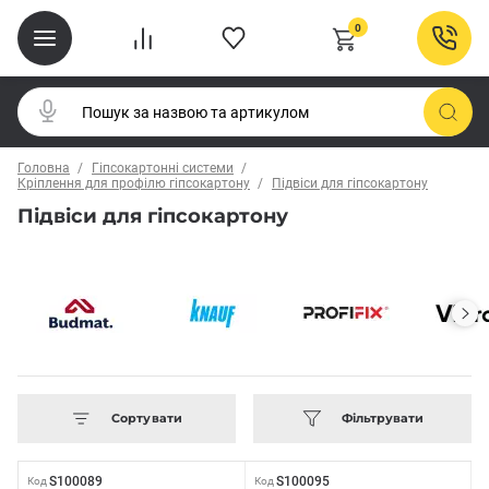
0
Головна
Гіпсокартонні системи
Кріплення для профілю гіпсокартону
Підвіси для гіпсокартону
Підвіси для гіпсокартону
Сортувати
Фільтрувати
S100089
S100095
Код
Код