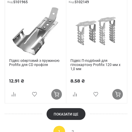
S101965
S102149
Код
Код
Підвіс обертовий з пружиною
Підвіс П-подібний для
Profifix для CD профіля
гіпсокартону Profifix 120 мм х
1,0 мм
12.91 ₴
8.58 ₴
ПОКАЗАТИ ЩЕ
1
2