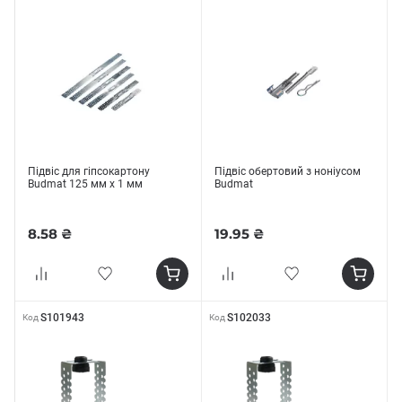
Підвіс для гіпсокартону
Підвіс обертовий з ноніусом
Budmat 125 мм х 1 мм
Budmat
8.58 ₴
19.95 ₴
S101943
S102033
Код
Код