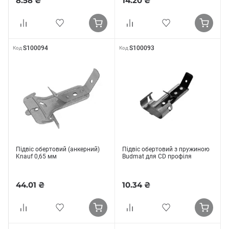
8.58 ₴
14.20 ₴
S100094
S100093
Код
Код
Підвіс обертовий (анкерний)
Підвіс обертовий з пружиною
Knauf 0,65 мм
Budmat для CD профіля
44.01 ₴
10.34 ₴