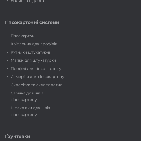
Наливна підлога
Гіпсокартонні системи
Гіпсокартон
Кріплення для профілів
Кутники штукатурні
Маяки для штукатурки
Профілі для гіпсокартону
Саморізи для гіпсокартону
Склосітка та склополотно
Стрічка для швів
гіпсокартону
Шпаклівки для швів
гіпсокартону
Ґрунтовки