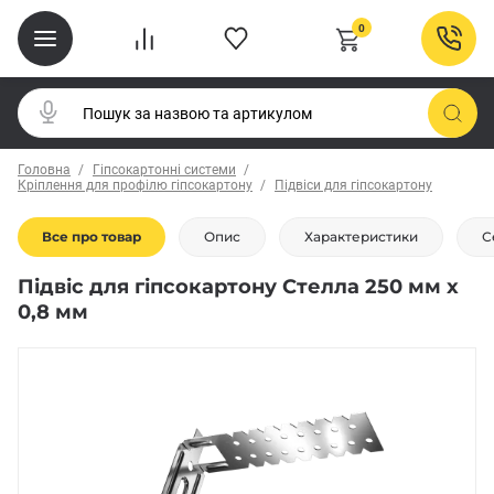
0
Головна
Гіпсокартонні системи
Кріплення для профілю гіпсокартону
Підвіси для гіпсокартону
Все про товар
Опис
Характеристики
С
Підвіс для гіпсокартону Стелла 250 мм х
0,8 мм