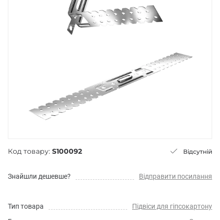
Код товару:
S100092
Відсутній
Знайшли дешевше?
Відправити посилання
Тип товара
Підвіси для гіпсокартону