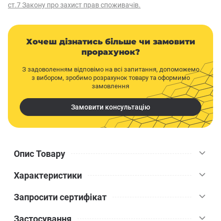
ст.7 Закону про захист прав споживачів.
Хочеш дізнатись більше чи замовити
прорахунок?
З задоволенням відповімо на всі запитання, допоможемо
з вибором, зробимо розрахунок товару та оформимо
замовлення
Замовити консультацію
Опис Товару
Характеристики
Цей підвіс призначений для прямого закріплення стельових
профілів до несучих конструкцій. Він встановлюється на
Запросити сертифікат
залізобетонну стелю за допомогою анкерного елемента або
Стелла
Бренд
стіну з використанням дюбеля. Для закріплення стельового
Застосування
профілю CD 60/27 до підвісу використовується шуруп.