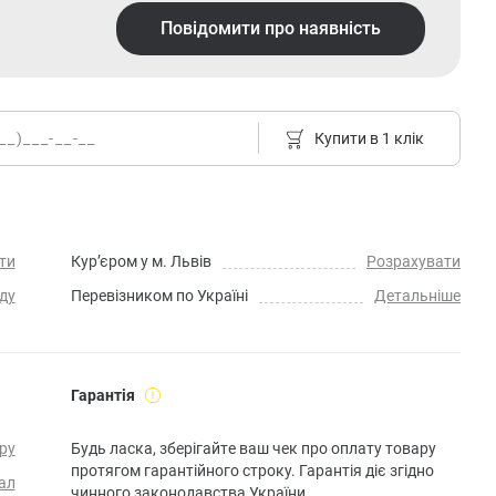
Повідомити про наявність
Купити в 1 клік
ти
Кур’єром у м. Львів
Розрахувати
ду
Перевізником по Україні
Детальніше
Гарантія
ру
Будь ласка, зберігайте ваш чек про оплату товару
протягом гарантійного строку. Гарантія діє згідно
ал
чинного законодавства України