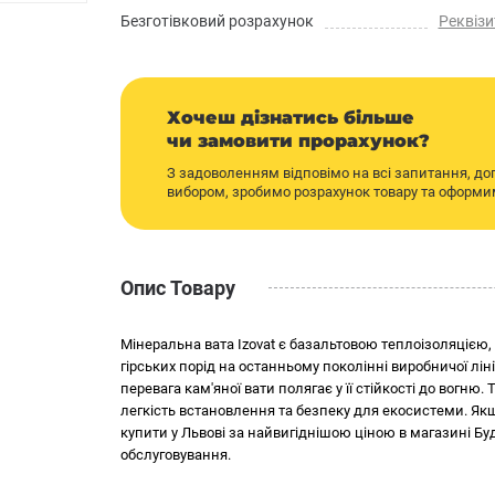
Безготівковий розрахунок
Реквізи
Хочеш дізнатись більше
чи замовити прорахунок?
З задоволенням відповімо на всі запитання, д
вибором, зробимо розрахунок товару та оформ
Опис Товару
Мінеральна вата Izovat є базальтовою теплоізоляцією, 
гірських порід на останньому поколінні виробничої ліні
перевага кам'яної вати полягає у її стійкості до вогню.
легкість встановлення та безпеку для екосистеми. Як
купити у Львові за найвигіднішою ціною в магазині Б
обслуговування.