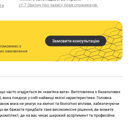
ст.7 Закону про захист прав споживачів.
ти
Замовити консультацію
опоможемо з
имо замовлення
що часто згадується як «кам'яна вата». Виготовлена з базальтових
ї, вона поєднує у собі найвищі якісні характеристики. Головна
 Також вона не реагує на хімічні та біологічні впливи, забезпечуючи
що ви бажаєте придбати таке високоякісне рішення, ви можете
удкомплект, де на вас чекає широкий асортимент та професійне