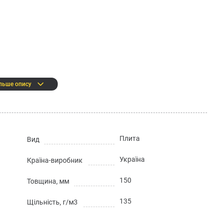
льше опису
Плита
Вид
них реагентів, механічних впливів
Україна
Країна-виробник
па НГ
150
Товщина, мм
оків експлуатації
135
Щільність, г/м3
: