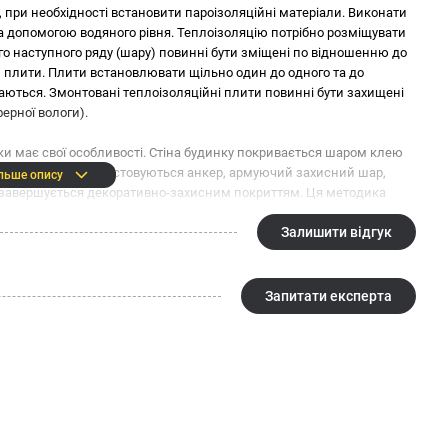
, при необхідності встановити пароізоляційні матеріали. Виконати
а допомогою водяного рівня. Теплоізоляцію потрібно розміщувати
го наступного ряду (шару) повинні бути зміщені по відношенню до
и плити. Плити встановлювати щільно один до одного та до
каються. Змонтовані теплоізоляційні плити повинні бути захищені
ерної вологи).
ки має свої особливості. Стіна будинку покривається шаром клею
OVAT. Потім використовуються анкер, армуючий захисний шар,
льше опису
 і завершується декоративно-захисним покриттям. Ця методика
но вигідних.
Залишити відгук
Запитати експерта