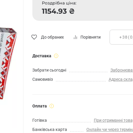
Роздрібна ціна:
1154.93 ₴
До обраних
Порівняти
Доставка
Забрати сьогодні
Забронюва
Самовивіз
Адреса скла
Оплата
Готівка
При отриманні това
Банківська карта
Онлайн чи через термін