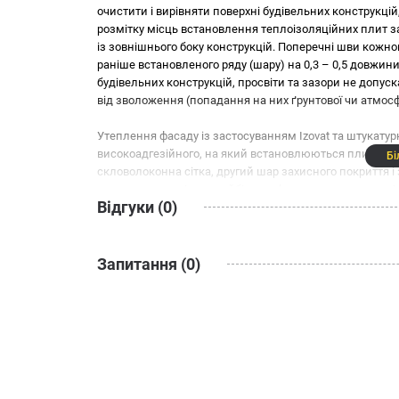
очистити і вирівняти поверхні будівельних конструкцій
розмітку місць встановлення теплоізоляційних плит з
із зовнішнього боку конструкцій. Поперечні шви кожно
раніше встановленого ряду (шару) на 0,3 – 0,5 довжин
будівельних конструкцій, просвіти та зазори не допус
від зволоження (попадання на них ґрунтової чи атмосф
Утеплення фасаду із застосуванням Izovat та штукатур
високоадгезійного, на який встановлюються плити IZ
Бі
скловолоконна сітка, другий шар захисного покриття
вважається однією з найбільш ефективних та економіч
Відгуки (0)
Запитання (0)