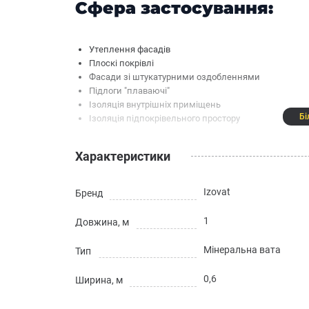
Сфера застосування:
Утеплення фасадів
Плоскі покрівлі
Фасади зі штукатурними оздобленнями
Підлоги "плаваючі"
Ізоляція внутрішніх приміщень
Бі
Ізоляція підпокрівельного простору
Властивості:
Характеристики
Izovat
Бренд
Легка питома вага
Стійкість до перепадів температур, вологості, хіміч
Абсолютна геометрична точність
1
Довжина, м
Негорючість, відповідність пожежної безпеки – гру
Чудова міцність на розрив
Мінеральна вата
Тип
Зносостійкість: зберігає свої властивості понад 50 р
Високі звукоізоляційні властивості
0,6
Ширина, м
Технічні характеристики