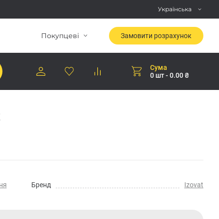
Українська
Покупцеві
Замовити розрахунок
Сума
0 шт - 0.00 ₴
к
ня
Бренд
Izovat