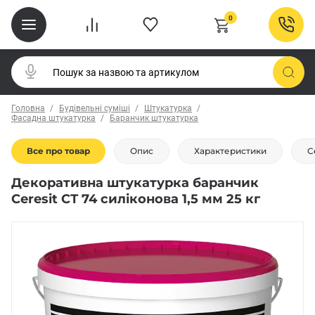
0
Головна
Будівельні суміші
Штукатурка
Фасадна штукатурка
Баранчик штукатурка
Все про товар
Опис
Характеристики
С
Декоративна штукатурка баранчик
Ceresit СТ 74 силіконова 1,5 мм 25 кг