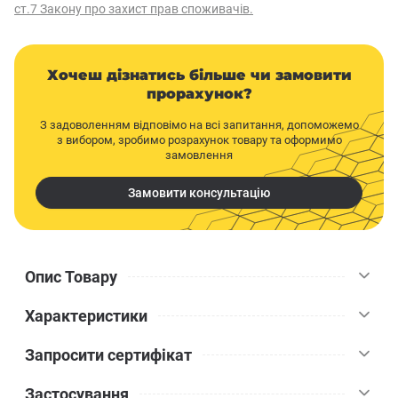
ст.7 Закону про захист прав споживачів.
Хочеш дізнатись більше чи замовити
прорахунок?
З задоволенням відповімо на всі запитання, допоможемо
з вибором, зробимо розрахунок товару та оформимо
замовлення
Замовити консультацію
Опис Товару
Характеристики
Декоративна штукатурка баранчик Ceresit СТ 74 силіконова 1,5
мм 25 кг призначена для декоративного оздоблення різних
Запросити сертифікат
поверхонь - від бетонних і цегляних до гіпсових і
Ceresit
Бренд
оштукатурених.
Застосування