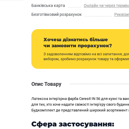
Банківська карта
Онлайн чи через термін
Безготівковий розрахунок
Реквізи
Хочеш дізнатись більше
чи замовити прорахунок?
З задоволенням відповімо на всі запитання, д
вибором, зробимо розрахунок товару та оформ
Опис Товару
Латексна інтер'єрна фарба Ceresit IN 56 для кухні та 
для тих, хто хоче надати свіжості інтер'єру свого буд
Будкомплект де представлений широкий асортимент я
Сфера застосування: