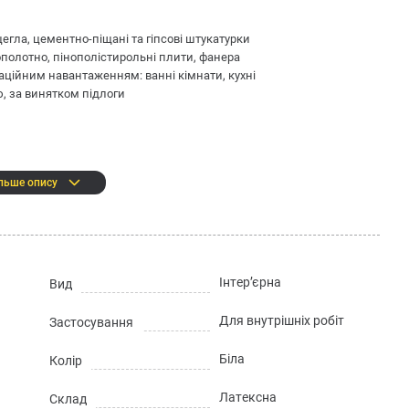
егла, цементно-піщані та гіпсові штукатурки
ополотно, пінополістирольні плити, фанера
аційним навантаженням: ванні кімнати, кухні
, за винятком підлоги
льше опису
ання
Інтер’єрна
Вид
:
Для внутрішніх робіт
Застосування
Біла
Колір
альними наповнювачами та пігментами
Латексна
Склад