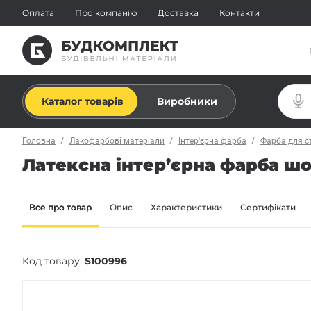
Оплата
Про компанію
Доставка
Контакти
Каталог товарів
Виробники
Головна
Лакофарбові матеріали
Інтер'єрна фарба
Фарба для с
Латексна інтер’єрна фарба шов
Все про товар
Опис
Характеристики
Сертифікати
Код товару:
S100996