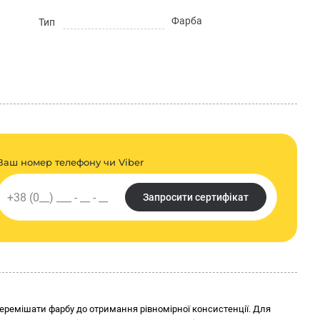
30 °С
Фарба
Тип
2
чих поверхонь: 5 - 8 м
/л; для непоглинаючих поверхонь: 9 - 11
н за 200 протирань)
есенні загальною товщиною 230 мікронів
ормацію про продукт, а саме його назву, параметри, упаковку,
я. Остання актуальна інформація для споживачів, передбачена
кції та у супровідній документації.
Ваш номер телефону чи Viber
н? Тоді оберіть Ceresit IN 56.
Запросити сертифікат
ремішати фарбу до отримання рівномірної консистенції. Для