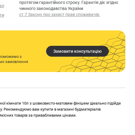
протягом гарантійного строку. Гарантія діє згідно
ал
чинного законодавства України
ст.7 Закону про захист прав споживачів.
ти
Замовити консультацію
опоможемо з
имо замовлення
ванної кімнати 10л з шовковисто-матовим фінішем ідеально підійде
инку. Рекомендуємо вам купити в магазині будматеріалів
кісних товарів за привабливими цінами.