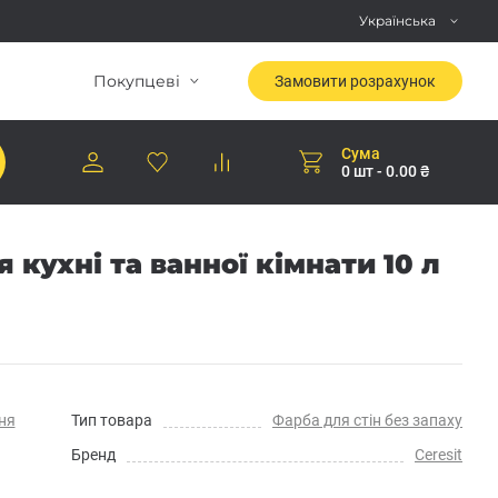
Українська
Покупцеві
Замовити розрахунок
Сума
0 шт - 0.00 ₴
 кухні та ванної кімнати 10 л
ня
Тип товара
Фарба для стін без запаху
Бренд
Ceresit