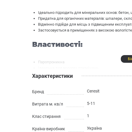
Ідеально підходить для мінеральних основ: бетон, ц
Придатна для органічних матеріалів: шпалери, скл
Відмінно підійде для місць з підвищеним експлуат
Застосовується в приміщеннях з високою вологістю
Властивості:
Бі
Паропроникна
Ідеальна для вологих приміщень
Стійка до вигоряння та інтенсивного вологого стир
Характеристики
Відсутність різкого запаху
Містить протигрибкову добавку
Ceresit
Бренд
Технічні характеристики
5-11
Витрата м. кв/л
1
Клас стирання
Склад: водна дисперсія акрилової смоли з мінер
Колір: база А – білий
Україна
Країна-виробник
Щільність: близько 1,45 кг/л