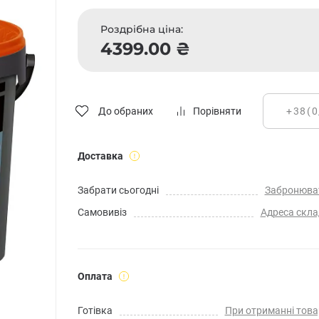
Роздрібна ціна:
4399.00 ₴
До обраних
Порівняти
Доставка
Забрати сьогодні
Забронюва
Самовивіз
Адреса скла
Оплата
Готівка
При отриманні това