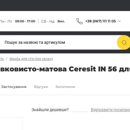
+38 (067) 111 11 05
Пн - Пт
Сб - Нд
09:00 - 17:00
Вих.
тін
Фарба для стін без запаху
ковисто-матова Ceresit IN 56 для
Застосування
Відгуки
Запитання
Знайшли дешевше?
Відправити посилан