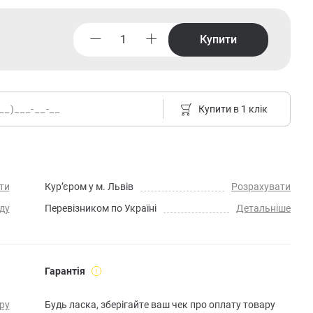
Купити
Купити в 1 клік
ти
Кур’єром у м. Львів
Розрахувати
ду
Перевізником по Україні
Детальніше
Гарантія
ру
Будь ласка, зберігайте ваш чек про оплату товару