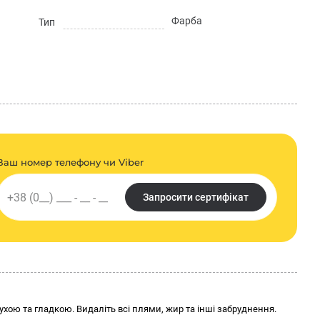
Фарба
ним або повітряним розпиленням, пензлем
Тип
%: 30 хвилин. Наступний шар можна наносити через 1-2 години. Час
 та підвищенням відносної вологості повітря. Максимальна
темні та насичені кольори. Фарба кольорується за каталогом
ня (ДСТУ EN 13300:2012)
ратури від -40°С до +80°С
ратурі +5°С…+30°С у герметично закритій упаковці виробника. Термін
Ваш номер телефону чи Viber
ої на упаковці
Запросити сертифікат
ормацію про продукт, а саме його назву, параметри, упаковку,
я. Остання актуальна інформація для споживачів, передбачена
кції та у супровідній документації.
 Львові в інтернет-магазині Будкомплект за вигідною ціною та
хою та гладкою. Видаліть всі плями, жир та інші забруднення.