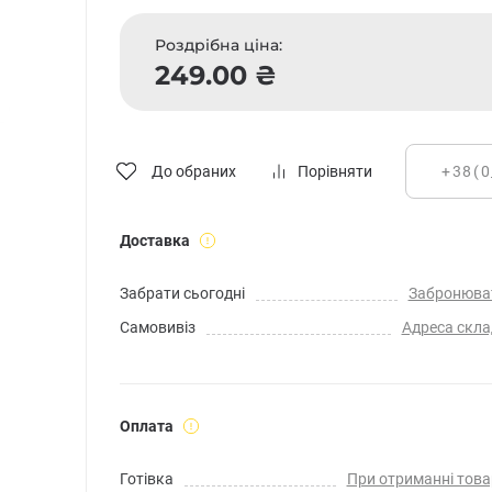
Роздрібна ціна:
249.00 ₴
До обраних
Порівняти
Доставка
Забрати сьогодні
Забронюва
Самовивіз
Адреса скла
Оплата
Готівка
При отриманні това