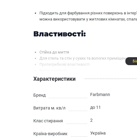
Підходить для фарбування різних поверхонь в інтер'є
можна використовувати у житлових кімнатах, спаль
Властивості:
Стійка до миття
Для стель та стін у сухих та вологих приміщеннях
Бі
Протигрибкові властивості
Висока адгезія
Екологічність
Характеристики
Матове покриття
Farbmann
Бренд
Технічні характеристики
до 11
Витрата м. кв/л
Склад: водна дисперсія акрилатного кополімеру 
2
Клас стирання
добавками
Витрати на 1 шар: до 11 м²/л
Україна
Країна-виробник
Сухий залишок: бл. 45%