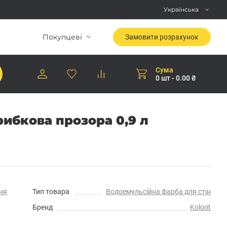
Українська
Покупцеві
Замовити розрахунок
Сума
0 шт - 0.00 ₴
рибкова прозора 0,9 л
ня
Тип товара
Водоемульсійна фарба для стін
Бренд
Kolorit