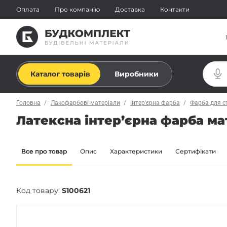
Оплата
Про компанію
Доставка
Контакти
Каталог товарів
Виробники
Головна
Лакофарбові матеріали
Інтер'єрна фарба
Фарба для с
Латексна інтер’єрна фарба ма
Все про товар
Опис
Характеристики
Сертифікати
Код товару:
S100621