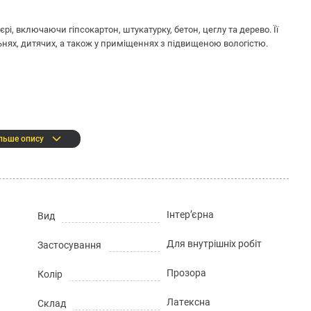
рі, включаючи гіпсокартон, штукатурку, бетон, цеглу та дерево. Її
нях, дитячих, а також у приміщеннях з підвищеною вологістю.
льше опису
Інтер’єрна
Вид
:
Для внутрішніх робіт
Застосування
з мінеральними наповнювачами, пігментами та функціональними
Прозора
Колір
Латексна
Склад