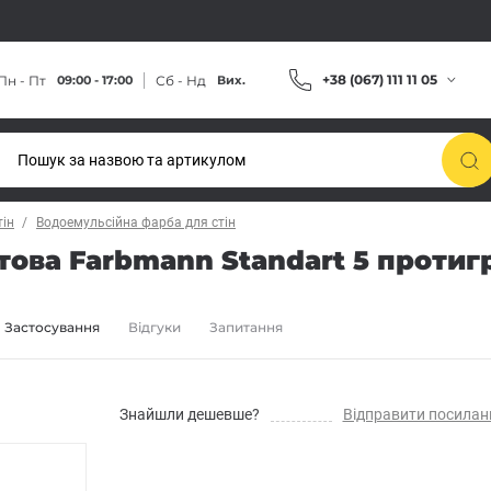
+38 (067) 111 11 05
Пн - Пт
Сб - Нд
09:00 - 17:00
Вих.
тін
Водоемульсійна фарба для стін
това Farbmann Standart 5 протиг
Застосування
Відгуки
Запитання
Знайшли дешевше?
Відправити посилан