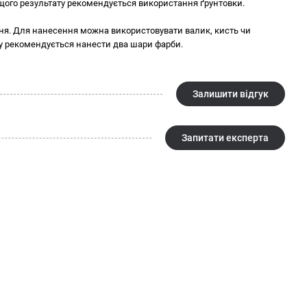
ащого результату рекомендується використання ґрунтовки.
ння. Для нанесення можна використовувати валик, кисть чи
у рекомендується нанести два шари фарби.
Залишити відгук
Запитати експерта