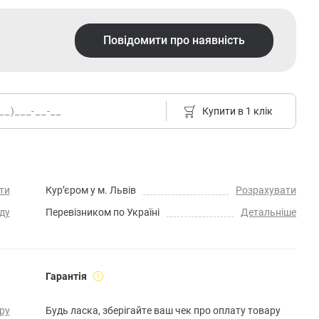
Повідомити про наявність
Купити в 1 клік
ти
Кур’єром у м. Львів
Розрахувати
ду
Перевізником по Україні
Детальніше
Гарантія
ру
Будь ласка, зберігайте ваш чек про оплату товару