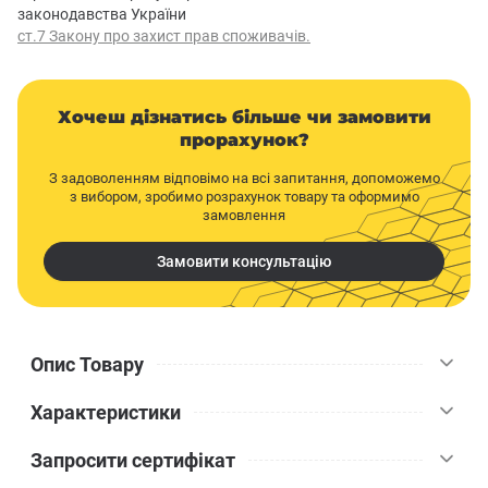
законодавства України
ст.7 Закону про захист прав споживачів.
Хочеш дізнатись більше чи замовити
прорахунок?
З задоволенням відповімо на всі запитання, допоможемо
з вибором, зробимо розрахунок товару та оформимо
замовлення
Замовити консультацію
Опис Товару
Характеристики
Mattlatex Beauty - зносостійка латексна фарба, якій властива
висока стійкість до частого миття та відміна покривна
Запросити сертифікат
здатність. ANTIREFLEX - спеціальна формула, завдяки якій
Sniezka
Бренд
фарба приховує нерівності на поверхні та створює бездоганне