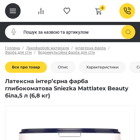
0
Головна
Лакофарбові матеріали
Інтер'єрна фарба
Фарба для стін
Водоемульсійна фарба для стін
Все про товар
Опис
Характеристики
С
Латексна інтер’єрна фарба
глибокоматова Sniezka Mattlatex Beauty
біла,5 л (6,8 кг)