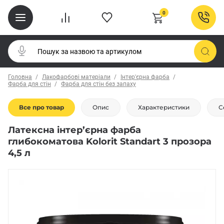
0
Головна
Лакофарбові матеріали
Інтер'єрна фарба
Фарба для стін
Фарба для стін без запаху
Все про товар
Опис
Характеристики
С
Латексна інтер’єрна фарба
глибокоматова Kolorit Standart 3 прозора
4,5 л