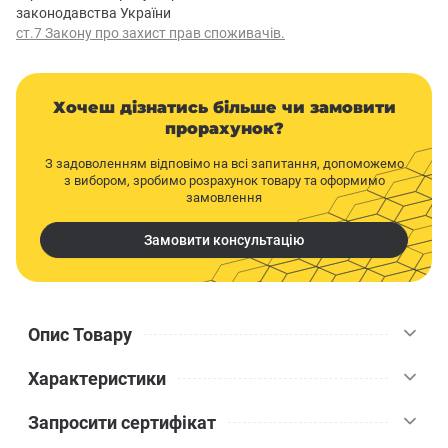
законодавства України
ст.7 Закону про захист прав споживачів.
Хочеш дізнатись більше чи замовити
прорахунок?
З задоволенням відповімо на всі запитання, допоможемо
з вибором, зробимо розрахунок товару та оформимо
замовлення
Замовити консультацію
Опис Товару
Характеристики
Перетворіть ваші стіни на витвір мистецтва з латексною
інтер'єрною фарбою Kolorit Standart 3. Ця глибокоматова фарба
Запросити сертифікат
є втіленням елегантності та стилю. Фарба забезпечує широке
Kolorit
Бренд
покриття, роблячи її оптимальним вибором для поновлення як