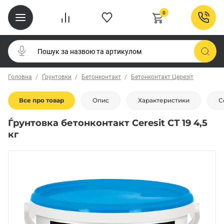
0
Головна
Ґрунтовки
Бетонконтакт
Бетонконтакт Церезіт
Все про товар
Опис
Характеристики
С
Ѓрунтовка бетонконтакт Ceresit СТ 19 4,5
кг