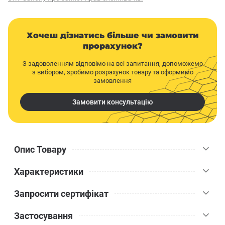
Хочеш дізнатись більше чи замовити
прорахунок?
З задоволенням відповімо на всі запитання, допоможемо
з вибором, зробимо розрахунок товару та оформимо
замовлення
Замовити консультацію
Опис Товару
Характеристики
Грунтовка бетонконтакт Ceresit СТ 19 є високоякісним
рішенням для забезпечення збільшеного зчеплення між
Запросити сертифікат
різними мінеральними поверхнями та оздоблювальними
Ceresit
Бренд
матеріалами. У магазині будматеріалів Будкомплект ви
Застосування
знайдете цей продукт, який поєднує ефективність і
Бетонконтакт
Вид