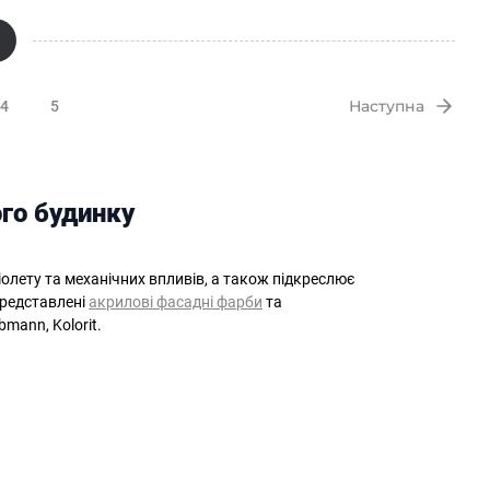
Наступна
4
5
го будинку
іолету та механічних впливів, а також підкреслює
представлені
акрилові фасадні фарби
та
rbmann, Kolorit.