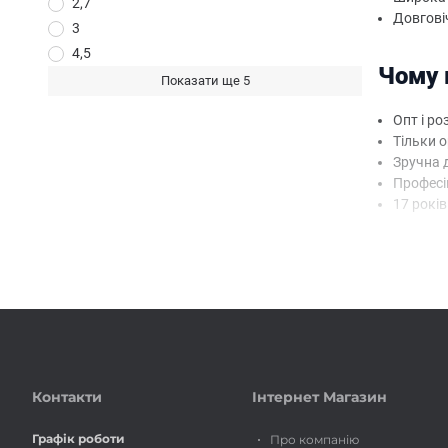
2,7
Довговіч
3
4,5
Чому 
Показати ще 5
Опт і ро
Тільки о
Зручна 
Професій
17 років
Замовляй
оформлюйт
Контакти
Інтернет Магазин
Графік роботи
Про компанію