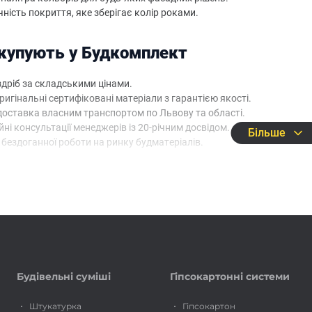
ність покриття, яке зберігає колір роками.
купують у Будкомплект
здріб за складськими цінами.
ригінальні сертифіковані матеріали з гарантією якості.
доставка власним транспортом по Львову та області.
ні консультації менеджерів із 20-річним досвідом.
Більше
 бездоганної роботи на ринку будматеріалів.
те
фасадну фарбу
у магазині Будкомплект – якісний захист та есте
е замовлення онлайн.
Будівельні суміші
Гіпсокартонні системи
Штукатурка
Гіпсокартон