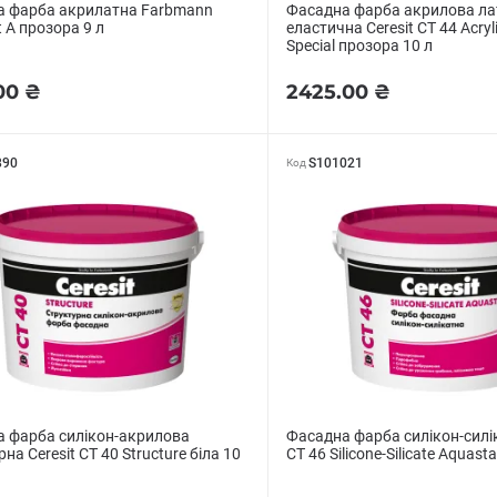
а фарба акрилатна Farbmann
Фасадна фарба акрилова ла
t A прозора 9 л
еластична Ceresit CT 44 Acryli
Special прозора 10 л
00 ₴
2425.00 ₴
890
S101021
Код
 фарба силікон-акрилова
Фасадна фарба силікон-силік
на Ceresit CT 40 Structure біла 10
CT 46 Silicone-Silicate Aquasta