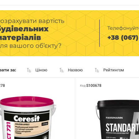
озрахувати вартість
будівельних
Телефонуйт
матеріалів
+38 (067) 
ля вашого об’єкту?
ати за:
Ціною
Назвою
Рейтингом
278
S100678
Код