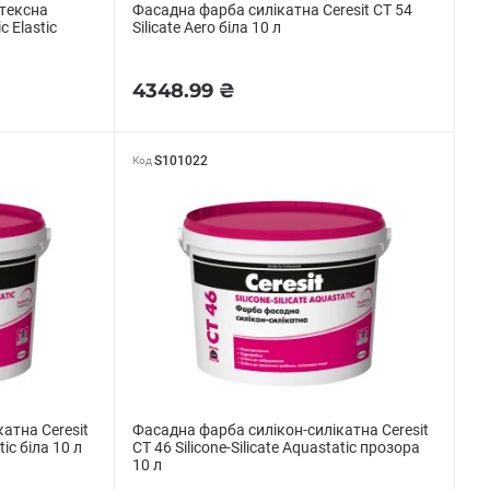
тексна
Фасадна фарба силікатна Ceresit CT 54
c Elastic
Silicate Aero біла 10 л
4348.99 ₴
S101022
Код
атна Ceresit
Фасадна фарба силікон-силікатна Ceresit
tic біла 10 л
CT 46 Silicone-Silicate Aquastatic прозора
10 л