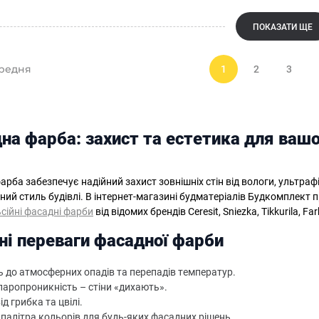
ПОКАЗАТИ ЩЕ
редня
1
2
3
на фарба: захист та естетика для вашо
рба забезпечує надійний захист зовнішніх стін від вологи, ультраф
ний стиль будівлі. В інтернет-магазині будматеріалів Будкомплект 
сійні фасадні фарби
від відомих брендів Ceresit, Sniezka, Tikkurila, Fa
ні переваги фасадної фарби
ть до атмосферних опадів та перепадів температур.
паропроникність – стіни «дихають».
ід грибка та цвілі.
палітра кольорів для будь-яких фасадних рішень.