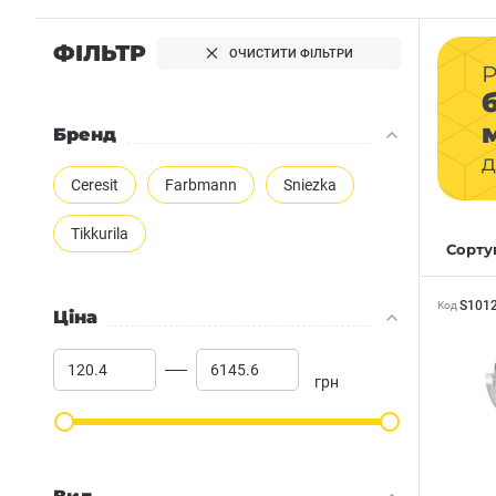
ФІЛЬТР
ОЧИСТИТИ ФІЛЬТРИ
Р
Бренд
д
Ceresit
Farbmann
Sniezka
Tikkurila
Сортув
S101
Код
Ціна
грн