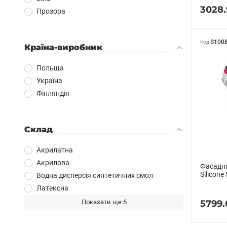
3028.
Прозора
S100
Код
Країна-виробник
Польща
Україна
Фінляндія
Склад
Акрилатна
Акрилова
Фасадна
Silicone
Водна дисперсія синтетичних смол
Латексна
Показати ще 5
5799.