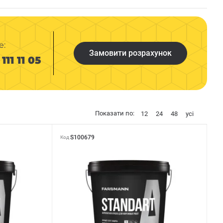
е:
Замовити розрахунок
111 11 05
Показати по:
12
24
48
усі
S100679
Код