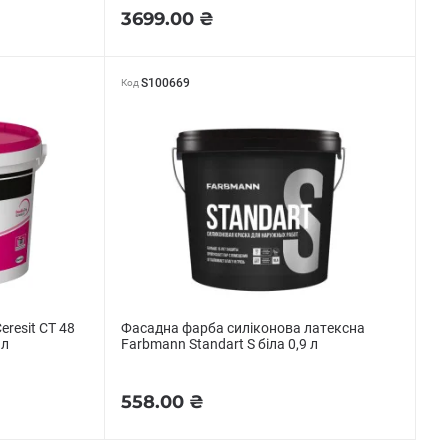
3699.00 ₴
S100669
Код
resit CT 48
Фасадна фарба силіконова латексна
 л
Farbmann Standart S біла 0,9 л
558.00 ₴