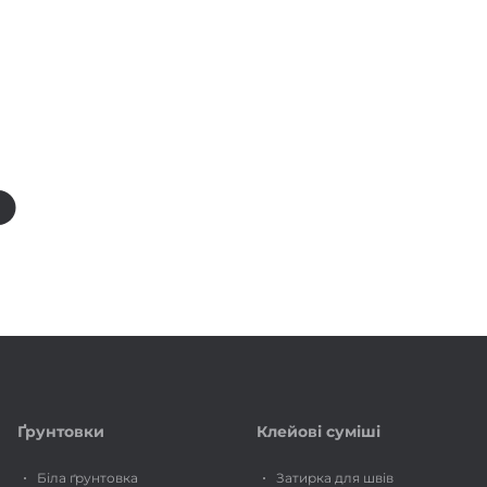
тика вашого дому. Дзвоніть
+38 (067) 111-11-05
або
Ґрунтовки
Клейові суміші
Біла ґрунтовка
Затирка для швів