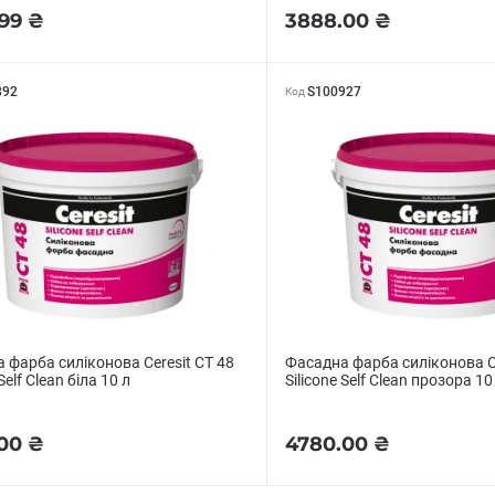
99 ₴
3888.00 ₴
892
S100927
Код
 фарба силіконова Ceresit CT 48
Фасадна фарба силіконова Ce
 Self Clean біла 10 л
Silicone Self Clean прозора 10
00 ₴
4780.00 ₴