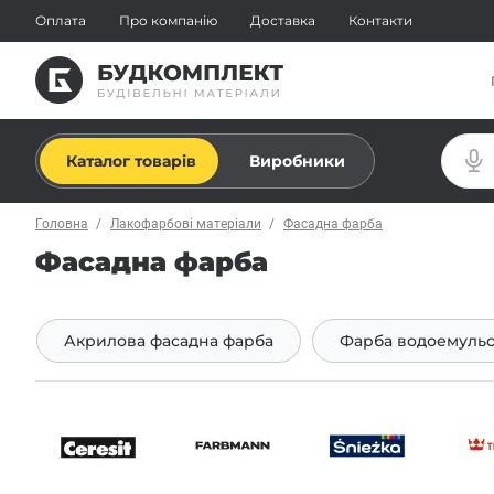
Оплата
Про компанію
Доставка
Контакти
Каталог товарів
Виробники
Головна
Лакофарбові матеріали
Фасадна фарба
Фасадна фарба
Акрилова фасадна фарба
Фарба водоемульс