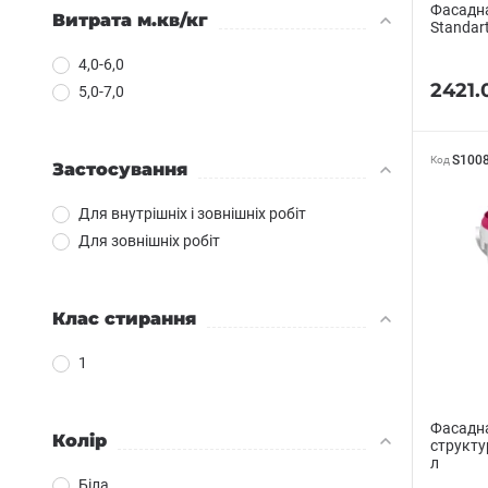
Фасадн
Витрата м.кв/кг
Standar
4,0-6,0
2421.
5,0-7,0
S100
Код
Застосування
Для внутрішніх і зовнішніх робіт
Для зовнішніх робіт
Клас стирання
1
Фасадна
Колір
структур
л
Біла