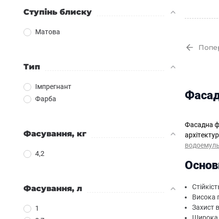
Ступінь блиску
Матова
Попе
Тип
Імпрегнант
Фасад
Фарба
Фасадна фа
Фасування, кг
архітектур
водоемуль
4,2
Основ
Стійкіс
Фасування, л
Висока 
Захист в
1
Широка 