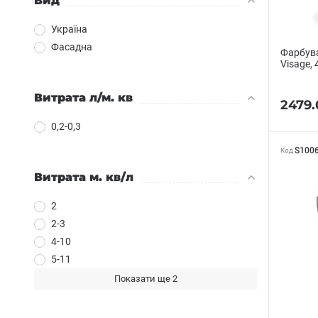
Вид
Україна
Фасадна
Фарбува
Visage, 
Витрата л/м. кв
2479.
0,2-0,3
S100
Код
Витрата м. кв/л
2
2-3
4-10
5-11
Показати ще 2