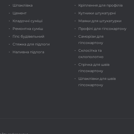
Шпаклівка
Кріплення для профілів
Цемент
Кутники штукатурні
Кладочні суміші
Маяки для штукатурки
Ремонтна суміш
Профілі для гіпсокартону
Гіпс будівельний
Саморізи для
гіпсокартону
Стяжка для підлоги
Склосітка та
Наливна підлога
склополотно
Стрічка для швів
гіпсокартону
Шпаклівки для швів
гіпсокартону