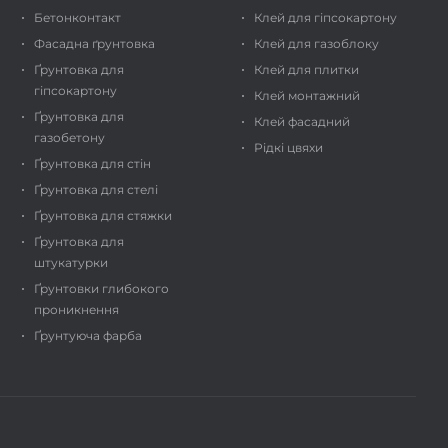
Бетонконтакт
Клей для гіпсокартону
Фасадна ґрунтовка
Клей для газоблоку
Ґрунтовка для
Клей для плитки
гіпсокартону
Клей монтажний
Ґрунтовка для
Клей фасадний
газобетону
Рідкі цвяхи
Ґрунтовка для стін
Ґрунтовка для стелі
Ґрунтовка для стяжки
Ґрунтовка для
штукатурки
Ґрунтовки глибокого
проникнення
Ґрунтуюча фарба