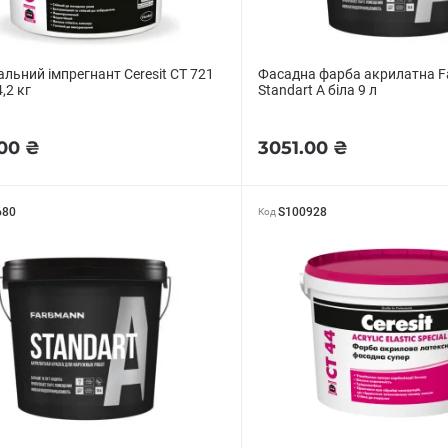
льний імпрегнант Ceresit CT 721
Фасадна фарба акрилатна 
4,2 кг
Standart A біла 9 л
00 ₴
3051.00 ₴
680
S100928
Код