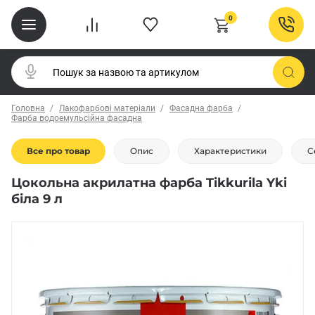
0
Головна
Лакофарбові матеріали
Фасадна фарба
Фарба водоемульсійна фасадна
Все про товар
Опис
Характеристики
С
Цокольна акрилатна фарба Tikkurila Yki
біла 9 л