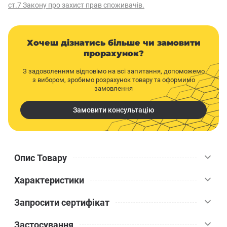
ст.7 Закону про захист прав споживачів.
Хочеш дізнатись більше чи замовити
прорахунок?
З задоволенням відповімо на всі запитання, допоможемо
з вибором, зробимо розрахунок товару та оформимо
замовлення
Замовити консультацію
Опис Товару
Характеристики
Цокольна акрилатна фарба Tikkurila Yki біла 9 л – це
високоякісне акрилове покриття, спеціально розроблене для
Запросити сертифікат
фарбування зовнішніх поверхонь. Вона має чудову стійкість до
Tikkurila
Бренд
дії лугів, що робить її ідеальним вибором для цоколів та інших
Застосування
бетонних поверхонь.