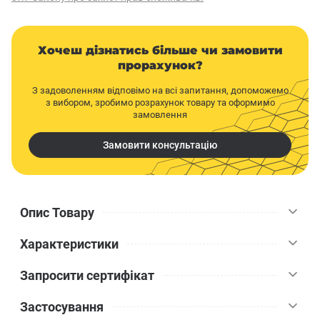
Хочеш дізнатись більше чи замовити
прорахунок?
З задоволенням відповімо на всі запитання, допоможемо
з вибором, зробимо розрахунок товару та оформимо
замовлення
Замовити консультацію
Опис Товару
Характеристики
Ревізійний люк F2 під фарбування Profifix 200×300 мм - це
сучасне рішення для організації доступу до прихованих
Запросити сертифікат
інженерних комунікацій у стінах і стелях всередині приміщень.
Profifix
Бренд
Люк має міцну алюмінієву рамку та знімні дверцята,
Застосування
підготовлені під фарбування, що дозволяє зробити його
200
Довжина, мм