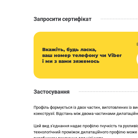
Довжина профілю: 2 м.п
Запросити сертифікат
Сітка із двох сторін профілю: 15 см
Ширина манжети: 10 см
Увага! Виробник залишає за собою право змінювати інф
колірну гаму та інші характеристики без попередженн
Вкажіть, будь ласка,
чинним законодавством, знаходиться на упаковці проду
ваш номер телефону чи Viber
і ми з вами зяжемось
У нас ви можете придбати профіль дилатаційний прямий
будматеріалів Будкомплект.
Застосування
Профіль формується із двох частин, виготовлених із в
коекструзії. Відстань між двома частинами дилатацій
Цей вид з'єднання надає профілю гнучкість та рухливіс
технологічний проміжок дилатаційного профілю може