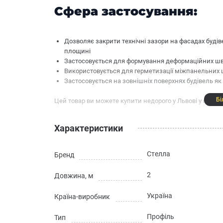
Сфера застосування:
Дозволяє закрити технічні зазори на фасадах буді
площині
Застосовується для формування деформаційних шві
Використовується для герметизації міжпанельних ш
Застосовується на зовнішніх поверхнях будівель як
Бі
Цей товар ви можете купити недорого у Львові у нашом
Властивості:
Характеристики
Стелла
Бренд
Забезпечує надійне та естетичне з'єднання різни
тепловим розширенням будівельних матеріалів
Профіль має еластичну мембрану в центрі, яка зах
2
Довжина, м
Показує відмінну ефективність при ширині шва від 
Скловолоконна сітка сприяє надійному об'єднанн
Україна
Країна-виробник
Технічні характеристики
Профіль
Тип