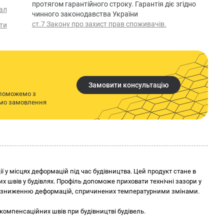
протягом гарантійного строку. Гарантія діє згідно
ал
чинного законодавства України
ст.7 Закону про захист прав споживачів.
ти
Замовити консультацію
опоможемо з
имо замовлення
ї у місцях деформацій під час будівництва. Цей продукт стане в
 швів у будівлях. Профіль допоможе приховати технічні зазори у
є зниженню деформацій, спричинених температурними змінами.
омпенсаційних швів при будівництві будівель.