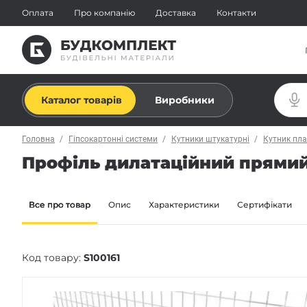
Оплата
Про компанію
Доставка
Контакти
Каталог товарів
Виробники
Головна
Гіпсокартонні системи
Кутники штукатурні
Кутник пл
Профіль дилатаційний прямий 
Все про товар
Опис
Характеристики
Сертифікати
Код товару:
S100161