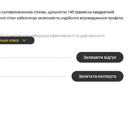
 скловолоконною сіткою, щільністю 145 грамів на квадратний
нної сітки забезпечує можливість надійного впровадження профілю
-12 метрів для найкращої ефективності та довговічності.
льше опису
Залишити відгук
Запитати експерта