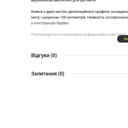
виробником виключно для цієї мети.
Кожна з двох частин дилатаційного профілю оснащена
метр і шириною 100 міліметрів. Наявність скловолоко
у конструкцію будівлі.
Рекомендується створювати деформаційні шви кожні 10
Бі
Відгуки (0)
Запитання (0)