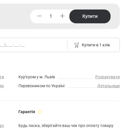
Купити
Купити в 1 клік
ти
Кур’єром у м. Львів
Розрахувати
ду
Перевізником по Україні
Детальніше
Гарантія
ру
Будь ласка, зберігайте ваш чек про оплату товару