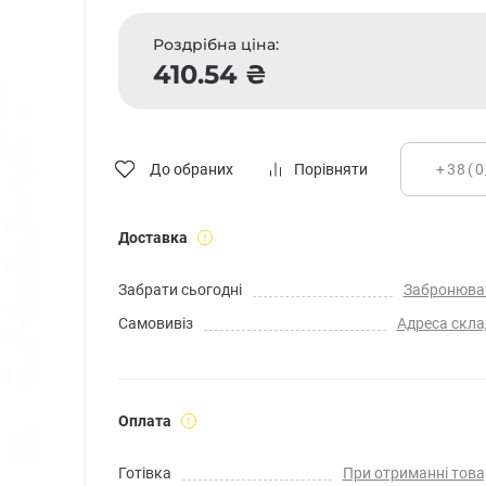
Роздрібна ціна:
410.54 ₴
До обраних
Порівняти
Доставка
Забрати сьогодні
Забронюва
Самовивіз
Адреса скла
Оплата
Готівка
При отриманні това