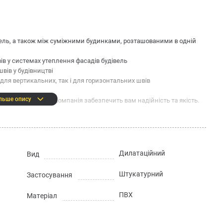
вель, а також між суміжними будинками, розташованими в одній
в у системах утеплення фасадів будівель
вів у будівництві
 для вертикальних, так і для горизонтальних швів
льше опису
у магазині. Наша компанія забезпечить вам надійність та якість.
Дилатаційний
х поверхонь, запобігаючи виникненню тріщин, спричинених
Вид
ищає фасад від проникнення вологи в систему утеплення
Штукатурний
Застосування
10 до 30 мм
ю профілю з базовим армуючим шаром фасаду
ПВХ
Матеріал
: