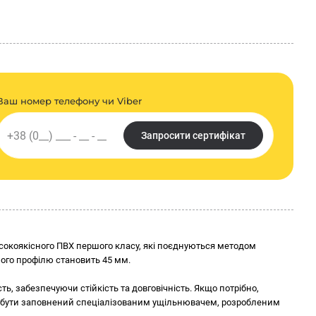
ормацію про продукт, а саме його назву, параметри, упаковку,
Ваш номер телефону чи Viber
я. Остання актуальна інформація для споживачів, передбачена
кції та у супровідній документації.
Запросити сертифікат
 180° із сіткою, ПВХ Стелла 2 м за вигідною ціною в магазині
исокоякісного ПВХ першого класу, які поєднуються методом
ного профілю становить 45 мм.
ть, забезпечуючи стійкість та довговічність. Якщо потрібно,
 бути заповнений спеціалізованим ущільнювачем, розробленим