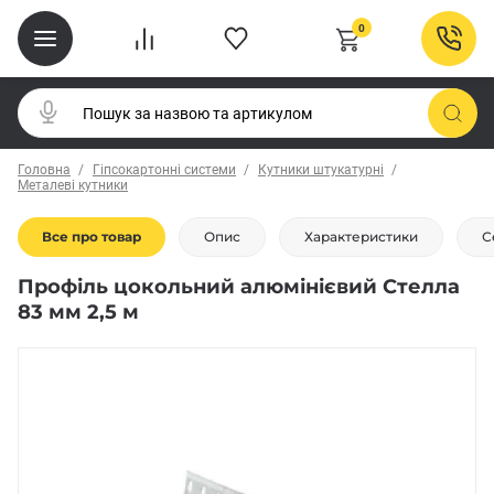
0
Головна
Гіпсокартонні системи
Кутники штукатурні
Металеві кутники
Все про товар
Опис
Характеристики
С
Профіль цокольний алюмінієвий Стелла
83 мм 2,5 м