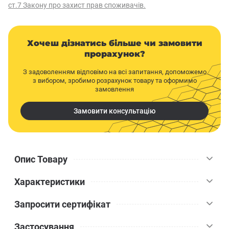
ст.7 Закону про захист прав споживачів.
Хочеш дізнатись більше чи замовити
прорахунок?
З задоволенням відповімо на всі запитання, допоможемо
з вибором, зробимо розрахунок товару та оформимо
замовлення
Замовити консультацію
Опис Товару
Характеристики
Профіль цокольний алюмінієвий Стелла 83 мм 2,5 м є
ідеальним вибором для оздоблення цоколя будинку або інших
Запросити сертифікат
фасадів. Використання цокольної планки допоможе зберегти
Стелла
Бренд
ефективність утеплення будівлі та знизити ризик виникнення
Застосування
пошкоджень утеплювального матеріалу внаслідок зовнішніх