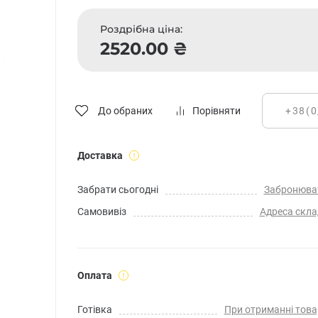
Роздрібна ціна:
2520.00 ₴
До обраних
Порівняти
Доставка
Забрати сьогодні
Забронюва
Самовивіз
Адреса скла
Оплата
Готівка
При отриманні това