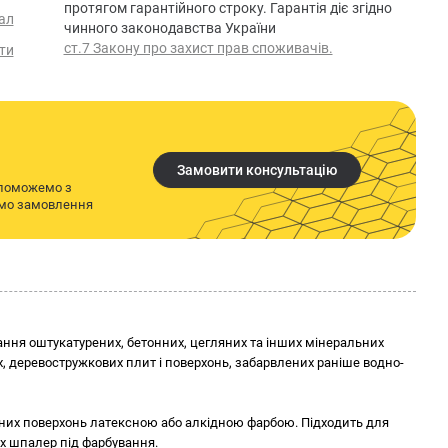
протягом гарантійного строку. Гарантія діє згідно
ал
чинного законодавства України
ст.7 Закону про захист прав споживачів.
ти
Замовити консультацію
опоможемо з
имо замовлення
ння оштукатурених, бетонних, цегляних та інших мінеральних
, деревостружкових плит і поверхонь, забарвлених раніше водно-
них поверхонь латексною або алкідною фарбою. Підходить для
х шпалер під фарбування.