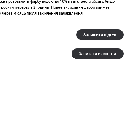
емні та насичені кольори. Фарба тонується за каталогами "Tikkurila
на розбавляти фарбу водою до 10% її загального обсягу. Якщо
 робити перерву в 2 години. Повне висихання фарби займає
я
 через місяць після закінчення забарвлення.
ористанням миючих та дезінфікуючих засобів, а також легке
ит)
ратури від -40°С до +80°С
Залишити відгук
атурі +5 °С…+30 °С у герметично закритій упаковці виробника.
, вказаної на упаковці
Запитати експерта
ормацію про продукт, а саме його назву, параметри, упаковку,
я. Остання актуальна інформація для споживачів, передбачена
кції та у супровідній документації.
о інтер'єру. Якщо ви знаходитесь в пошуку такого продукту і хочете
ити в нашому магазині будівельних матеріалів Будкомплект.