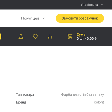
Українська
Покупцеві
Замовити розрахунок
Сума
0 шт - 0.00 ₴
ня
Тип товара
Фарба для стін без запаху
Бренд
Kolorit