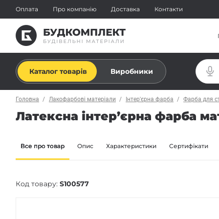
Оплата
Про компанію
Доставка
Контакти
Каталог товарів
Виробники
Головна
Лакофарбові матеріали
Інтер'єрна фарба
Фарба для с
Латексна інтер’єрна фарба мато
Все про товар
Опис
Характеристики
Сертифікати
Код товару:
S100577