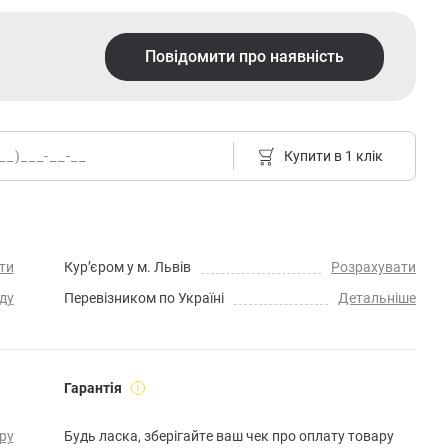
Повідомити про наявність
Купити в 1 клік
ти
Кур’єром у м. Львів
Розрахувати
ду
Перевізником по Україні
Детальніше
Гарантія
ру
Будь ласка, зберігайте ваш чек про оплату товару