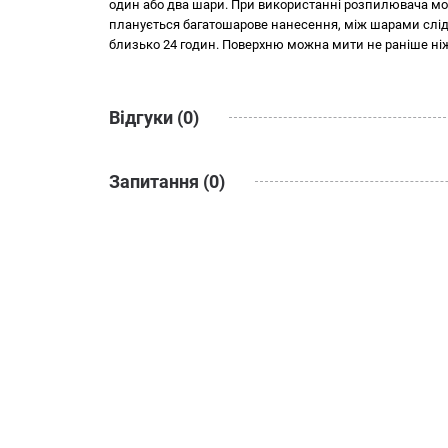
Колір: база С - безбарвна, тільки для тонування в т
один або два шари. При використанні розпилювача мож
Symphony", "Monicolor Nova", "NCS", "RAL" і т.д.
планується багатошарове нанесення, між шарами слід
Зносостійкість: 1 клас стійкості до мокрого стиранн
близько 24 годин. Поверхню можна мити не раніше ніж
Хімстійкість: витримує періодичне очищення з вик
чищення деякими розчинниками (спирт, уайт-спір
Термостійкість: готове покриття витримує дію темпе
Відгуки (0)
Зберігання: зберігати та транспортувати при темпер
Термін зберігання – 36 місяців з дати виготовлення
Тара: 0,9 л; 2,7 л; 4,5 л; 9,0 л
Запитання (0)
Увага! Виробник залишає за собою право змінювати інф
колірну гаму та інші характеристики без попередженн
чинним законодавством, знаходиться на упаковці проду
Вибір латексної фарби - це крок до створення ідеальног
купити у Львові за вигідною ціною, рекомендуємо куп