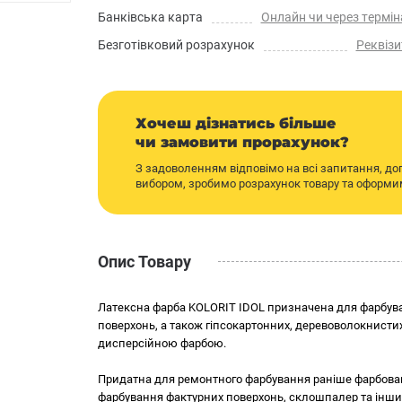
Банківська карта
Онлайн чи через термін
Безготівковий розрахунок
Реквізи
Хочеш дізнатись більше
чи замовити прорахунок?
З задоволенням відповімо на всі запитання, д
вибором, зробимо розрахунок товару та оформ
Опис Товару
Латексна фарба KOLORIT IDOL призначена для фарбува
поверхонь, а також гіпсокартонних, деревоволокнистих
дисперсійною фарбою.
Придатна для ремонтного фарбування раніше фарбова
фарбування фактурних поверхонь, склошпалер та інши