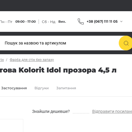
+38 (067) 111 11 05
Пн - Пт
Сб - Нд
09:00 - 17:00
Вих.
тін
Фарба для стін без запаху
ва Kolorit Idol прозора 4,5 л
Застосування
Відгуки
Запитання
Знайшли дешевше?
Відправити посилан