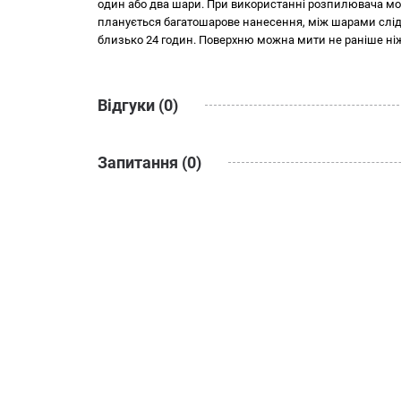
Колір: база С - безбарвна, тільки для тонування в т
один або два шари. При використанні розпилювача мож
Symphony", "Monicolor Nova", "NCS", "RAL" і т.д.
планується багатошарове нанесення, між шарами слід
Зносостійкість: 1 клас стійкості до мокрого стиранн
близько 24 годин. Поверхню можна мити не раніше ніж
Хімстійкість: витримує періодичне очищення з вик
чищення деякими розчинниками (спирт, уайт-спір
Термостійкість: готове покриття витримує дію темпе
Відгуки (0)
Зберігання: зберігати та транспортувати при темпер
Термін зберігання – 36 місяців з дати виготовлення
Тара: 0,9 л; 2,7 л; 4,5 л; 9,0 л
Запитання (0)
Увага! Виробник залишає за собою право змінювати інф
колірну гаму та інші характеристики без попередженн
чинним законодавством, знаходиться на упаковці проду
Вибір латексної фарби - це крок до створення ідеальног
купити у Львові за вигідною ціною, рекомендуємо куп