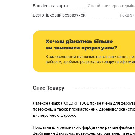
Банківська карта
Онлайн чи через термін
Безготівковий розрахунок
Реквізи
Хочеш дізнатись більше
чи замовити прорахунок?
З задоволенням відповімо на всі запитання, д
вибором, зробимо розрахунок товару та оформ
Опис Товару
Латексна фарба KOLORIT IDOL призначена для фарбува
поверхонь, а також гіпсокартонних, деревоволокнистих
дисперсійною фарбою.
Придатна для ремонтного фарбування раніше фарбова
фарбування фактурних поверхонь, склошпалер та інши