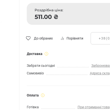
Роздрібна ціна:
511.00 ₴
До обраних
Порівняти
Доставка
Забрати сьогодні
Забронюва
Самовивіз
Адреса скла
Оплата
Готівка
При отриманні това