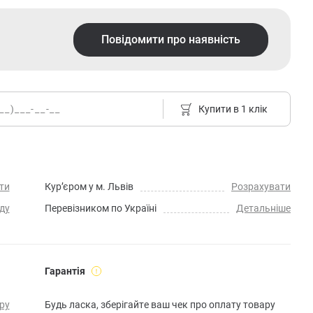
Повідомити про наявність
Купити в 1 клік
ти
Кур’єром у м. Львів
Розрахувати
ду
Перевізником по Україні
Детальніше
Гарантія
ру
Будь ласка, зберігайте ваш чек про оплату товару