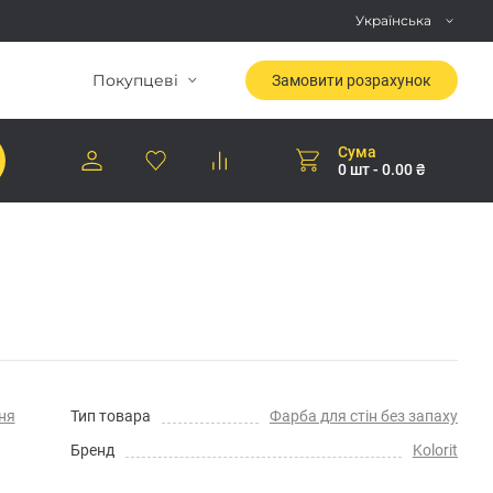
Українська
Покупцеві
Замовити розрахунок
Сума
0 шт - 0.00 ₴
ня
Тип товара
Фарба для стін без запаху
Бренд
Kolorit