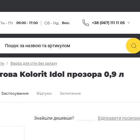
+38 (067) 111 11 05
Пн - Пт
Сб - Нд
09:00 - 17:00
Вих.
тін
Фарба для стін без запаху
ва Kolorit Idol прозора 0,9 л
Застосування
Відгуки
Запитання
Знайшли дешевше?
Відправити посилан