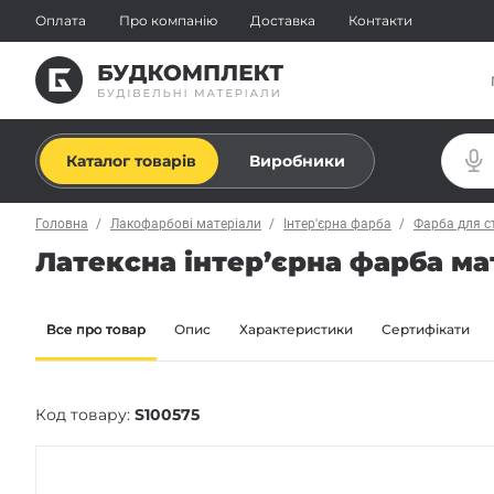
Оплата
Про компанію
Доставка
Контакти
Каталог товарів
Виробники
Головна
Лакофарбові матеріали
Інтер'єрна фарба
Фарба для с
Латексна інтер’єрна фарба мато
Все про товар
Опис
Характеристики
Сертифікати
Код товару:
S100575