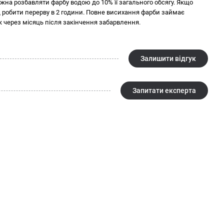
емні та насичені кольори. Фарба тонується за каталогами "Tikkurila
на розбавляти фарбу водою до 10% її загального обсягу. Якщо
 робити перерву в 2 години. Повне висихання фарби займає
я
 через місяць після закінчення забарвлення.
ористанням миючих та дезінфікуючих засобів, а також легке
ит)
ратури від -40°С до +80°С
Залишити відгук
атурі +5 °С…+30 °С у герметично закритій упаковці виробника.
, вказаної на упаковці
Запитати експерта
ормацію про продукт, а саме його назву, параметри, упаковку,
я. Остання актуальна інформація для споживачів, передбачена
кції та у супровідній документації.
о інтер'єру. Якщо ви знаходитесь в пошуку такого продукту і хочете
ити в нашому магазині будівельних матеріалів Будкомплект.