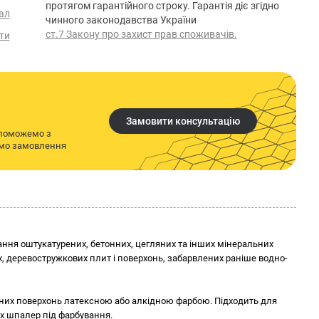
протягом гарантійного строку. Гарантія діє згідно
ал
чинного законодавства України
ст.7 Закону про захист прав споживачів.
ти
Замовити консультацію
опоможемо з
имо замовлення
ння оштукатурених, бетонних, цегляних та інших мінеральних
, деревостружкових плит і поверхонь, забарвлених раніше водно-
них поверхонь латексною або алкідною фарбою. Підходить для
х шпалер під фарбування.