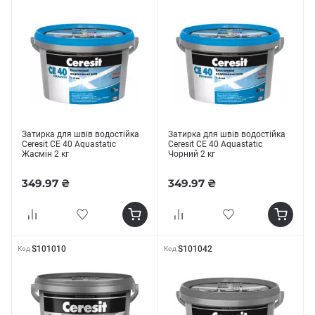
Затирка для швів водостійка
Затирка для швів водостійка
Ceresit CE 40 Aquastatic
Ceresit СЕ 40 Aquastatic
Жасмін 2 кг
Чорний 2 кг
349.97 ₴
349.97 ₴
S101010
S101042
Код
Код