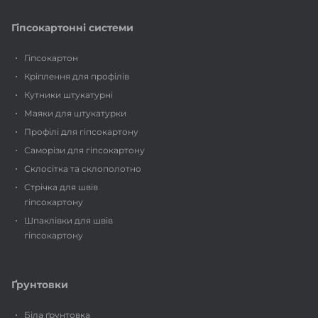
Гіпсокартонні системи
Гіпсокартон
Кріплення для профілів
Кутники штукатурні
Маяки для штукатурки
Профілі для гіпсокартону
Саморізи для гіпсокартону
Склосітка та склополотно
Стрічка для швів
гіпсокартону
Шпаклівки для швів
гіпсокартону
Ґрунтовки
Біла ґрунтовка