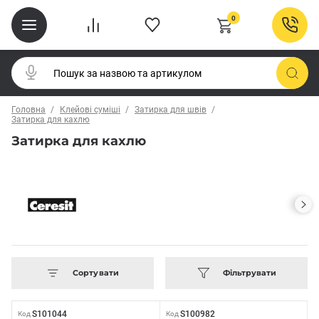
0
Головна
Клейові суміші
Затирка для швів
Затирка для кахлю
Затирка для кахлю
Сортувати
Фільтрувати
S101044
S100982
Код
Код