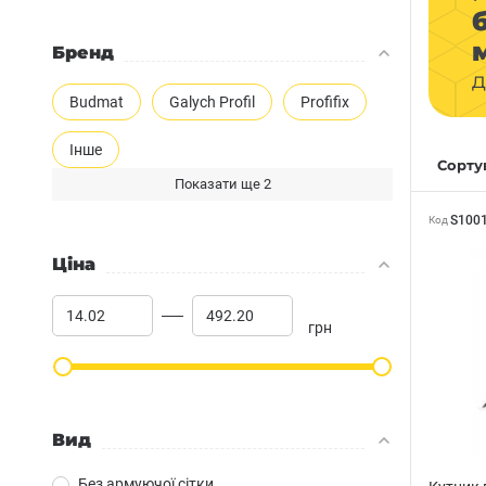
Бренд
д
Budmat
Galych Profil
Profifix
Інше
Сортув
Показати ще 2
S100
Код
Ціна
грн
Вид
Без армуючої сітки