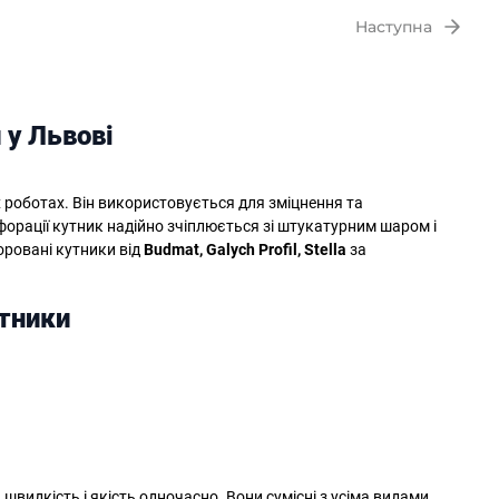
Наступна
 у Львові
роботах. Він використовується для зміцнення та
ерфорації кутник надійно зчіплюється зі штукатурним шаром і
оровані кутники від
Budmat, Galych Profil, Stella
за
тники
 швидкість і якість одночасно. Вони сумісні з усіма видами