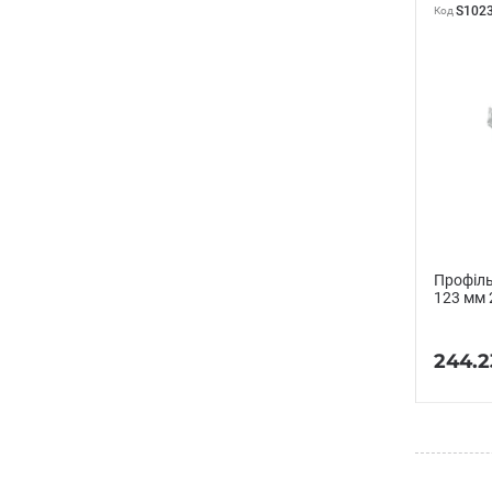
S102
Код
Профіль
123 мм 
244.2