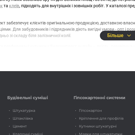
ок
та
клеїв
, підходять для внутрішніх і зовнішніх робіт. У каталозі 
кт забезпечує клієнтів оригінальною продукцією, доставкою власн
іями. Для забудовників і підрядників діють вигідні умови - опт і р
Більше
ньо зі складу біля залізничної колії.
е перфоровані кутники у Будкомплект онлайн – якість, перевірена 
Будівельні суміші
Гіпсокартонні системи
Штукатурка
Гіпсокартон
Шпаклівка
Кріплення для профілів
Цемент
Кутники штукатурні
Кладочні суміші
Маяки для штукатурки