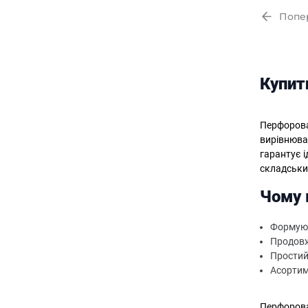
Попе
Купит
Перфорова
вирівнюван
гарантує 
складськи
Чому 
Формують
Продовж
Простий
Асортим
Перфорован