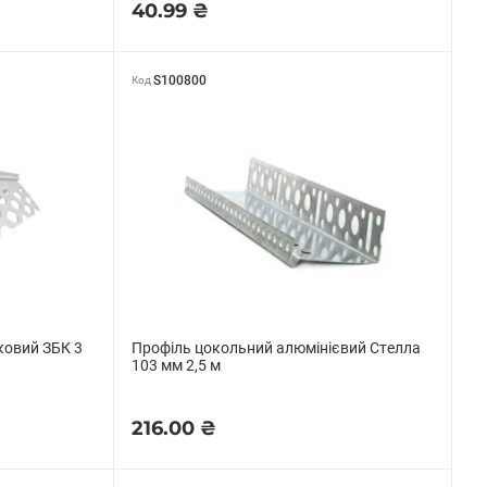
40.99 ₴
S100800
Код
ковий ЗБК 3
Профіль цокольний алюмінієвий Стелла
103 мм 2,5 м
216.00 ₴