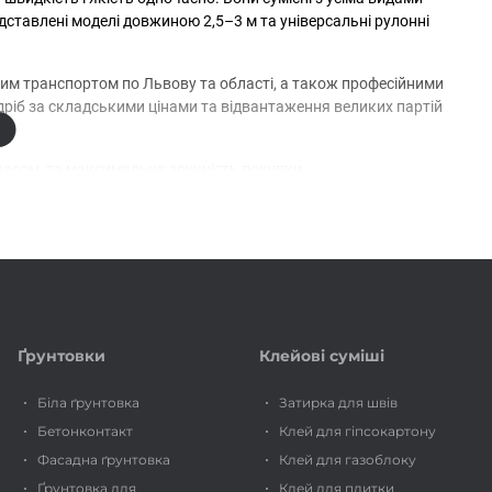
представлені моделі довжиною 2,5–3 м та універсальні рулонні
им транспортом по Львову та області, а також професійними
оздріб за складськими цінами та відвантаження великих партій
часом, та максимальна зручність покупки.
Ґрунтовки
Клейові суміші
Біла ґрунтовка
Затирка для швів
Бетонконтакт
Клей для гіпсокартону
Фасадна ґрунтовка
Клей для газоблоку
Ґрунтовка для
Клей для плитки