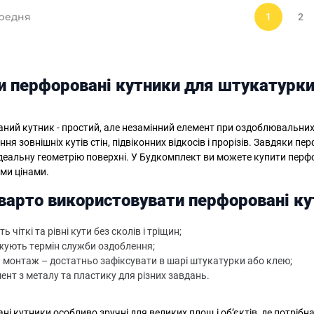
редня
1
2
и перфоровані кутники для штукатурки
ний кутник - простий, але незамінний елемент при оздоблювальних 
ня зовнішніх кутів стін, підвіконних відкосів і прорізів. Завдяки п
ідеальну геометрію поверхні. У Будкомплект ви можете купити перф
ми цінами.
варто використовувати перфоровані ку
 чіткі та рівні кути без сколів і тріщин;
ують термін служби оздоблення;
 монтаж – достатньо зафіксувати в шарі штукатурки або клею;
ент з металу та пластику для різних завдань.
і кутники особливо зручні для великих площ і об’єктів, де потрібна