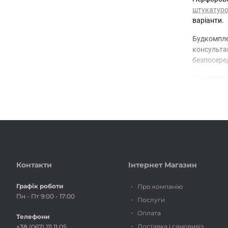
штукатур
варіанти.
Будкомпле
консультац
безпосеред
Замовляйт
Контакти
Інтернет Магазин
Графік роботи
Про компанію
Пн - Пт 9:00 - 17:00
Послуги
Оплата
Телефони
Доставка і самовивіз
+38 (067) 111 11 05