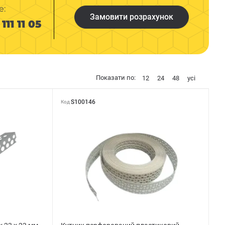
е:
Замовити розрахунок
111 11 05
Показати по:
12
24
48
усі
S100146
Код