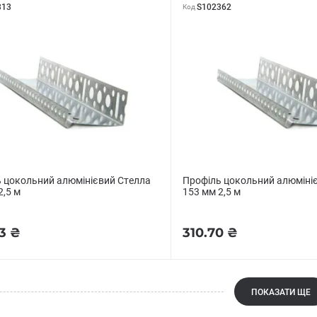
313
S102362
Код
 цокольний алюмінієвий Стелла
Профіль цокольний алюміні
2,5 м
153 мм 2,5 м
3 ₴
310.70 ₴
ПОКАЗАТИ ЩЕ