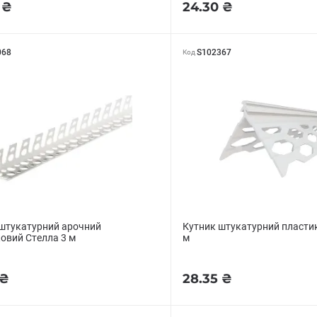
 ₴
24.30 ₴
068
S102367
Код
штукатурний арочний
Кутник штукатурний пласти
овий Стелла 3 м
м
 ₴
28.35 ₴