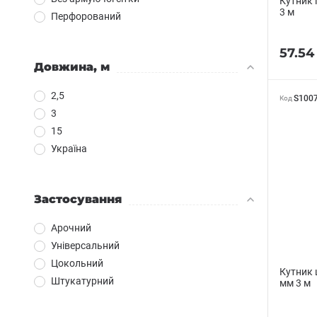
Кутник 
3 м
Перфорований
57.54
Довжина, м
2,5
S100
Код
3
15
Україна
Застосування
Арочний
Універсальний
Цокольний
Кутник 
Штукатурний
мм 3 м