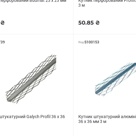
перфорований Budmat 23 х 23 мм
Кутник перфорований Profifix
3 м
 ₴
50.85 ₴
739
S100153
Код
штукатурний Galych Profil 36 х 36
Кутник штукатурний алюмін
36 х 36 мм 3 м