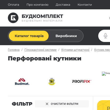
Оплата
Про компанію
Доставка
Контакти
Каталог товарів
Виробники
Головна
Гіпсокартонні системи
Кутники штукатурні
Кутник пе
Перфоровані кутники
ФІЛЬТР
ОЧИСТИТИ ФІЛЬТРИ
Р