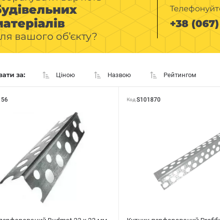
будівельних
Телефонуйт
матеріалів
+38 (067) 
ля вашого об’єкту?
ати за:
Ціною
Назвою
Рейтингом
156
S101870
Код