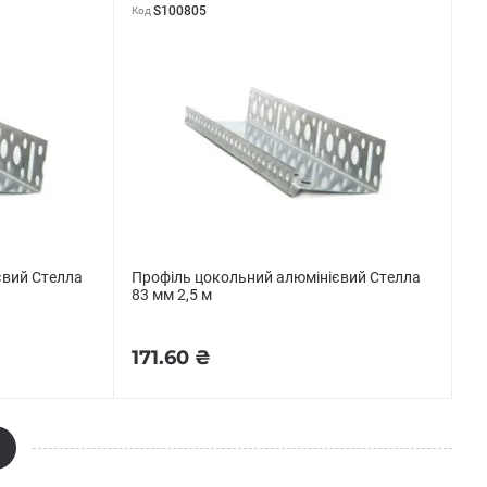
S100805
Код
євий Стелла
Профіль цокольний алюмінієвий Стелла
83 мм 2,5 м
171.60 ₴