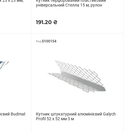
 23 х 23 мм,
Кутник перфорований пластиковий
універсальний Стелла 15 м, рулон
191.20 ₴
S100154
Код
ієвий Budmat
Кутник штукатурний алюмінієвий Galych
Profil 52 х 52 мм 3 м