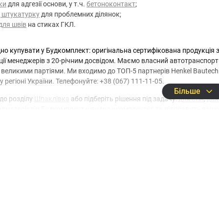
ки
для адгезії основи, у т.ч.
бетоноконтакт
;
д штукатурку
для проблемних ділянок;
для швів
на стиках ГКЛ.
но купувати у Будкомплект: оригінальна сертифікована продукція з г
ії менеджерів з 20-річним досвідом. Маємо власний автотранспорт 
великими партіями. Ми входимо до ТОП-5 партнерів Henkel Bautechn
у регіоні України. Телефонуйте: +38 (067) 111-11-05.
Більше
до розділу
Шпаклівка
або підберіть рішення під задачу:
для стін
,
для
удматеріалів Будкомплект швидко укомплектує та відправить ваше