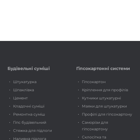
Будівельні суміші
Гіпсокартонні системи
Штукатурка
Гіпсокартон
Шпаклівка
Кріплення для профілів
Цемент
Кутники штукатурні
Кладочні суміші
Маяки для штукатурки
Ремонтна суміш
Профілі для гіпсокартону
Гіпс будівельний
Саморізи для
гіпсокартону
Стяжка для підлоги
Склосітка та
Наливна підлога