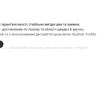
арантією якості, стабільно вигідні ціни та знижки,
- доставляємо по Львову та області швидко й зручно,
ik та є ексклюзивним дистриб’ютором Semin, Budmat, Profifix
 стелі
. Замовляйте стартову шпаклівку онлайн - інтернет-
 замовлення.