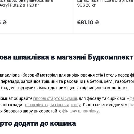
ка акрилова універсальна
Шпаклівка гіпсова стартова 
Acryl-Putz 2 в 1 20 кг
SGS 20 кг
3 ₴
681.10 ₴
ова шпаклівка в магазині Будкомплект
паклівка - базовий матеріал для вирівнювання стін і стель перед 
 перепади, заповнює тріщини та раковини на бетоні, цеглі, газобето
кі задачі - від сухих кімнат до приміщень з підвищеною вологістю.
 кімнат обирайте
гіпсові стартові суміші
, для фасаду та сирих зон -
фа
вані склади -
шпаклівка для гіпсокартону
. Якщо хочете «одним мішко
сля базового шару використайте
фінішну шпаклівку
.
рто додати до кошика