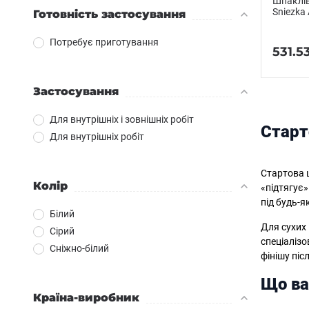
Шпаклів
Sniezka 
Готовність застосування
Потребує приготування
531.5
Застосування
Для внутрішніх і зовнішніх робіт
Старт
Для внутрішніх робіт
Стартова ш
Колір
«підтягує»
під будь-я
Білий
Для сухих
Сірий
спеціалізо
Сніжно-білий
фінішу пі
Що ва
Країна-виробник