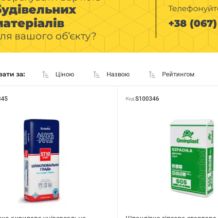
будівельних
Телефонуйт
матеріалів
+38 (067) 
ля вашого об’єкту?
ати за:
Ціною
Назвою
Рейтингом
345
S100346
Код