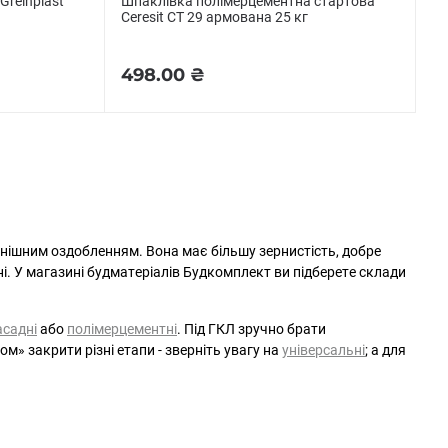
Greinplast
Шпаклівка полімерцементна стартова
Ceresit СТ 29 армована 25 кг
498.00 ₴
фінішним оздобленням. Вона має більшу зернистість, добре
ні. У магазині будматеріалів Будкомплект ви підберете склади
садні
або
полімерцементні
. Під ГКЛ зручно брати
м» закрити різні етапи - зверніть увагу на
універсальні
; а для