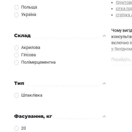
ґрунтов
Польща
сітка пі
Україна
стрічка 
Чому вигід
Склад
консультац
включно з 
Акрилова
у Західном
Гіпсова
Перейдіть 
Полімерцементна
магазин б
Тип
Шпаклівка
Фасування, кг
20