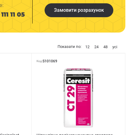
е:
Замовити розрахунок
111 11 05
Показати по:
12
24
48
усі
S101069
Код