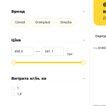
Бренд
д
Ceresit
Greinplast
Sniezka
Сортув
Ціна
S100
Код
грн
Витрата кг/м. кв
1
1,8