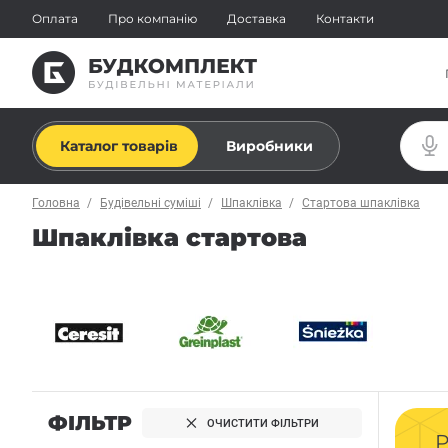
Оплата
Про компанію
Доставка
Контакти
Каталог товарів
Виробники
Головна
Будівельні суміші
Шпаклівка
Стартова шпаклівка
Шпаклівка стартова
ФІЛЬТР
ОЧИСТИТИ ФІЛЬТРИ
Р