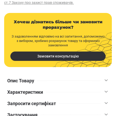
ст.7 Закону про захист прав споживачів.
Хочеш дізнатись більше чи замовити
прорахунок?
З задоволенням відповімо на всі запитання, допоможемо
з вибором, зробимо розрахунок товару та оформимо
замовлення
Замовити консультацію
Опис Товару
Характеристики
Барвник "Sniezka Colorex" - це концентрований барвник,
призначений для тонування водоемульсійних фарб,
Запросити сертифікат
шпаклівок, декоративних штукатурок та інших водорозчинних
Sniezka
Бренд
матеріалів. "Sniezka Colorex" дозволяє досягти яскравих,
Застосування
насичених кольорів, забезпечуючи відмінну стійкість кольору