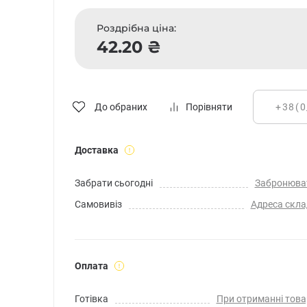
Роздрібна ціна:
42.20 ₴
До обраних
Порівняти
Доставка
Забрати сьогодні
Забронюва
Самовивіз
Адреса скла
Оплата
Готівка
При отриманні това