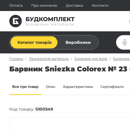
Оплата
Про компанію
Доставка
Контакти
Каталог товарів
Виробники
Головна
Лакофарбові матеріали
Барвники для фарб
Барвники
Барвник Sniezka Colorex № 23 
Все про товар
Опис
Характеристики
Сертифікати
Код товару:
S100549