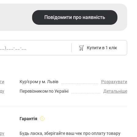
Повідомити про наявність
Купити в 1 клік
ти
Кур’єром у м. Львів
Розрахувати
ду
Перевізником по Україні
Детальніше
Гарантія
ру
Будь ласка, зберігайте ваш чек про оплату товару