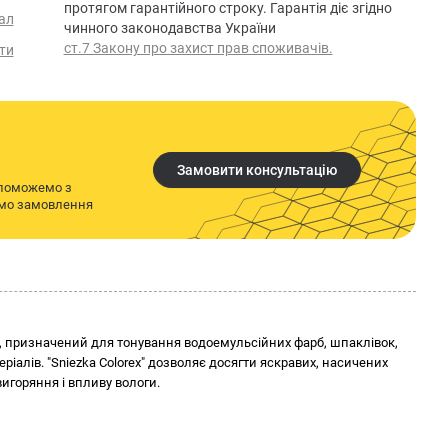
протягом гарантійного строку. Гарантія діє згідно
ал
чинного законодавства України
ст.7 Закону про захист прав споживачів.
ти
Замовити консультацію
опоможемо з
имо замовлення
ик, призначений для тонування водоемульсійних фарб, шпаклівок,
іалів. "Sniezka Colorex" дозволяє досягти яскравих, насичених
вигоряння і впливу вологи.