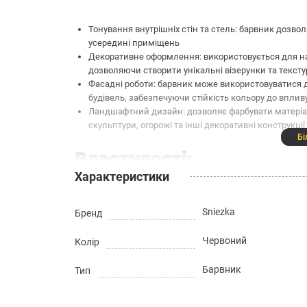
Тонування внутрішніх стін та стель: барвник дозво
усередині приміщень
Декоративне оформлення: використовується для н
дозволяючи створити унікальні візерунки та тексту
Фасадні роботи: барвник може використовуватися 
будівель, забезпечуючи стійкість кольору до впли
Ландшафтний дизайн: дозволяє фарбувати матеріал
скульптури, огорожі та інші декоративні конструкції
Бі
Властивості:
Характеристики
Легкий у застосуванні
Sniezka
Бренд
Широка гама кольорів
Універсальний – для водних фарб та фарб на основ
Червоний
Колір
Технічні характеристики
Барвник
Тип
Витрата: додавати залежно від бажаного кольору, н