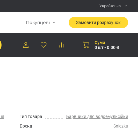
Українська
Покупцеві
Замовити розрахунок
Сума
0 шт - 0.00 ₴
ня
Тип товара
Барвники для водоемульсійки
Бренд
Sniezka