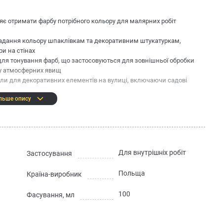
ляє отримати фарбу потрібного кольору для малярних робіт
адання кольору шпаклівкам та декоративним штукатуркам,
ри на стінах
для тонування фарб, що застосовуються для зовнішньої обробки
ву атмосферних явищ
и для декоративних елементів на вулиці, включаючи садові
льше опису
Для внутрішніх робіт
Застосування
і розчинників
Польща
Країна-виробник
:
100
Фасування, мл
е більше 10% обсягу