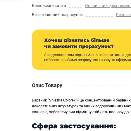
Банківська карта
Онлайн чи через термін
Безготівковий розрахунок
Реквізи
Хочеш дізнатись більше
чи замовити прорахунок?
З задоволенням відповімо на всі запитання, д
вибором, зробимо розрахунок товару та оформ
Опис Товару
Барвник "Sniezka Colorex" - це концентрований барвн
декоративних штукатурок та інших водорозчинних матер
кольорів, забезпечуючи відмінну стійкість кольору до 
Сфера застосування: