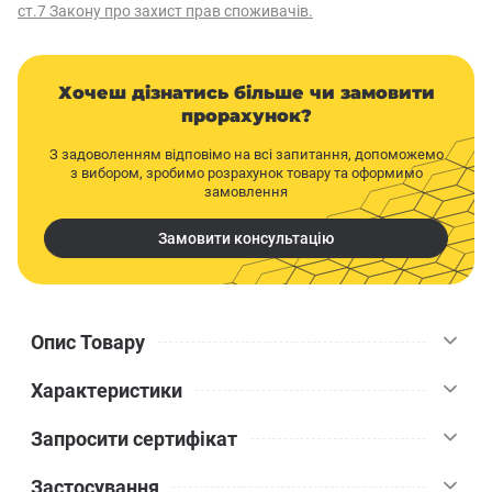
ст.7 Закону про захист прав споживачів.
Хочеш дізнатись більше чи замовити
прорахунок?
З задоволенням відповімо на всі запитання, допоможемо
з вибором, зробимо розрахунок товару та оформимо
замовлення
Замовити консультацію
Опис Товару
Характеристики
Армуюча стрічка для швів самоклеюча Recht Tape 45 мм х 90 м
– міцний та еластичний самоклеючий виріб зі скловолокна,
Запросити сертифікат
призначений для зміцнення сухих гіпсових швів, а також для
Recht Tape
Бренд
запобігання тріщинам на стінах та стелі перед текстуруванням
Застосування
та оздобленням.