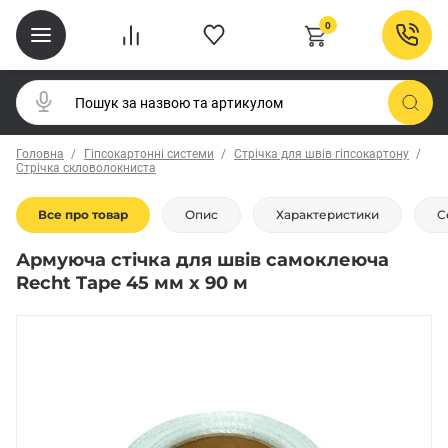
0
Головна
Гіпсокартонні системи
Стрічка для швів гіпсокартону
Стрічка скловолокниста
Все про товар
Опис
Характеристики
С
Армуюча стічка для швів самоклеюча
Recht Tape 45 мм х 90 м