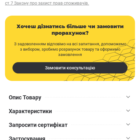
ст.7 Закону про захист прав споживачів.
Хочеш дізнатись більше чи замовити
прорахунок?
З задоволенням відповімо на всі запитання, допоможемо
з вибором, зробимо розрахунок товару та оформимо
замовлення
Замовити консультацію
Опис Товару
Характеристики
Акрилова фарба Kolorit Legenda є водоемульсійним покриттям,
ідеальним для внутрішніх робіт завдяки своїм екологічно
Запросити сертифікат
чистим властивостям. Будучи латексною і матовою, вона не
Kolorit
Бренд
відображає відблиски, створюючи ідеальне антиблікове
Застосування
покриття.