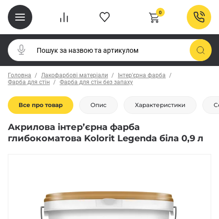
0
Головна
Лакофарбові матеріали
Інтер'єрна фарба
Фарба для стін
Фарба для стін без запаху
Все про товар
Опис
Характеристики
С
Акрилова інтер’єрна фарба
глибокоматова Kolorit Legenda біла 0,9 л