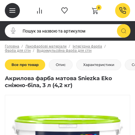
0
Головна
Лакофарбові матеріали
Інтер'єрна фарба
Фарба для стін
Водоемульсійна фарба для стін
Все про товар
Опис
Характеристики
С
Акрилова фарба матова Sniezka Eko
сніжно-біла, 3 л (4,2 кг)