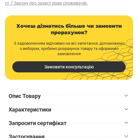
ст.7 Закону про захист прав споживачів.
Хочеш дізнатись більше чи замовити
прорахунок?
З задоволенням відповімо на всі запитання, допоможемо
з вибором, зробимо розрахунок товару та оформимо
замовлення
Замовити консультацію
Опис Товару
Характеристики
Sniezka Eko – матова акрилова фарба для стін і стель з
ідеальною покривною здатністю. Утворює сніжно білі
Запросити сертифікат
покриття, які повною мірою дозволять стінам "дихати". Sniezka
Sniezka
Бренд
Eko - екологічна фарба. Екологічні переваги продукції
Застосування
підтверджено згідно з вимогами ДСТУ ISO 14024.