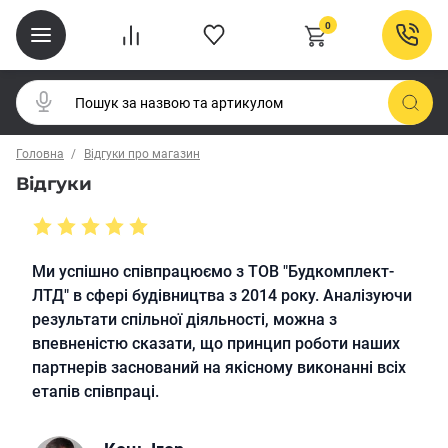
0
Головна
Відгуки про магазин
Відгуки
Ми успішно співпрацюємо з ТОВ "Будкомплект-
Наш
ЛТД" в сфері будівництва з 2014 року. Аналізуючи
поча
результати спільної діяльності, можна з
сьог
впевненістю сказати, що принцип роботи наших
наш
партнерів заснований на якісному виконанні всіх
завж
етапів співпраці.
заз
проф