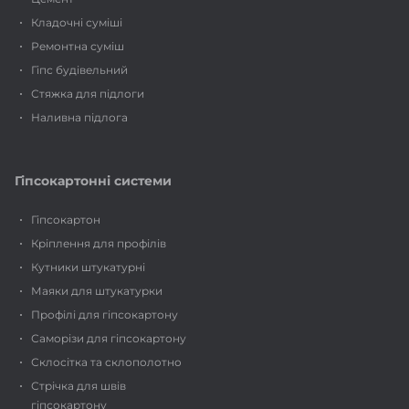
Кладочні суміші
Ремонтна суміш
Гіпс будівельний
Стяжка для підлоги
Наливна підлога
Гіпсокартонні системи
Гіпсокартон
Кріплення для профілів
Кутники штукатурні
Маяки для штукатурки
Профілі для гіпсокартону
Саморізи для гіпсокартону
Склосітка та склополотно
Стрічка для швів
гіпсокартону