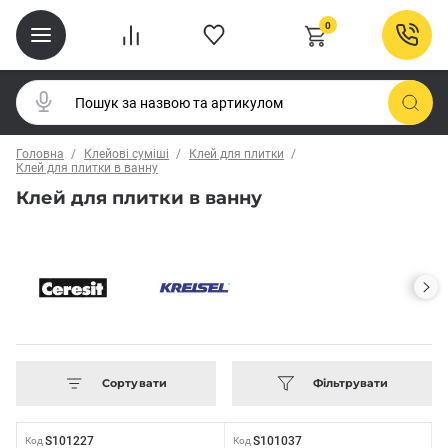
0
Головна
Клейові суміші
Клей для плитки
Клей для плитки в ванну
Клей для плитки в ванну
Сортувати
Фільтрувати
S101227
S101037
Код
Код