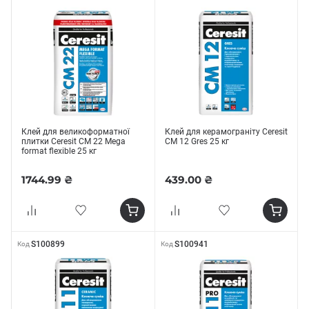
Клей для великоформатної
Клей для керамограніту Ceresit
плитки Ceresit СМ 22 Mega
СМ 12 Gres 25 кг
format flexible 25 кг
1744.99 ₴
439.00 ₴
S100899
S100941
Код
Код