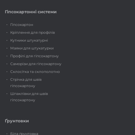
Гіпсокартонні системи
Гіпсокартон
Кріплення для профілів
Кутники штукатурні
Маяки для штукатурки
Профілі для гіпсокартону
Саморізи для гіпсокартону
Склосітка та склополотно
Стрічка для швів
гіпсокартону
Шпаклівки для швів
гіпсокартону
Ґрунтовки
Біла ґрунтовка