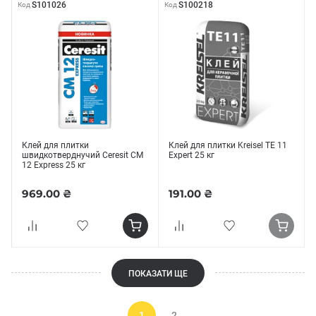
S101026
S100218
Код
Код
Клей для плитки
Клей для плитки Kreisel TE 11
швидкотверднучий Ceresit СМ
Expert 25 кг
12 Express 25 кг
969.00 ₴
191.00 ₴
ПОКАЗАТИ ЩЕ
1
2