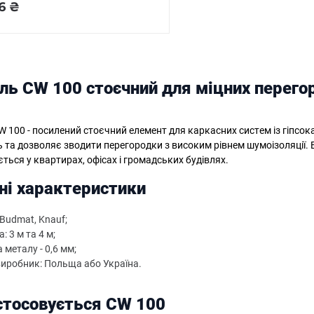
6 ₴
ль CW 100 стоєчний для міцних перего
 100 - посилений стоєчний елемент для каркасних систем із гіпсок
ь та дозволяє зводити перегородки з високим рівнем шумоізоляції
ться у квартирах, офісах і громадських будівлях.
ні характеристики
Budmat, Knauf;
 3 м та 4 м;
металу - 0,6 мм;
виробник: Польща або Україна.
стосовується CW 100