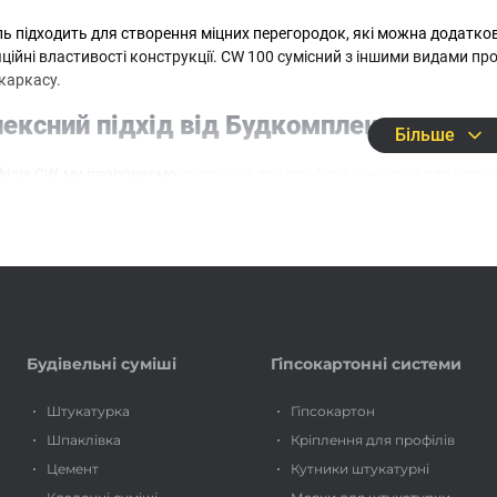
ль підходить для створення міцних перегородок, які можна додатк
ційні властивості конструкції. CW 100 сумісний з іншими видами про
каркасу.
ексний підхід від Будкомплект
Більше
філів CW, ми пропонуємо
кріплення для профілів
,
саморізи для гіпсо
ібрати повний комплект матеріалів для будівництва міцних і довго
ект
– офіційний постачальник перевірених брендів, що гарантує які
и клієнтами та надаємо професійні консультації для будь-яких про
Будівельні суміші
Гіпсокартонні системи
Штукатурка
Гіпсокартон
Шпаклівка
Кріплення для профілів
Цемент
Кутники штукатурні