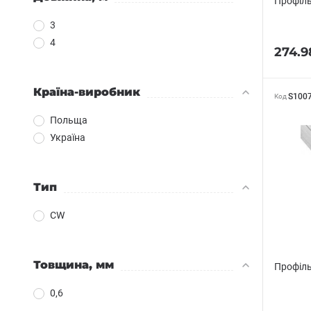
Профіль
3
4
274.9
Країна-виробник
S100
Код
Польща
Україна
Тип
CW
Товщина, мм
Профіль
0,6