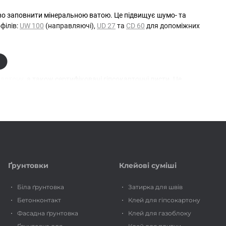
ово заповнити мінеральною ватою. Це підвищує шумо- та
філів:
UW 100
(направляючі),
UD 27
та
CD 60
для допоміжних
картону
, а також сертифіковані гіпсокартонні листи. Це
вічних перегородок.
сть та стабільність поставок. Ми працюємо з оптовими і
єктів.
Ґрунтовки
Клейові суміші
Біла ґрунтовка
Затирка для швів
Бетонконтакт
Клей для гіпсокартону
Фасадна ґрунтовка
Клей для газоблоку