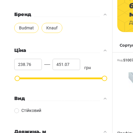
Бренд
д
Budmat
Knauf
Сортув
Ціна
S100
Код
грн
Вид
Стійковий
Довжина, м