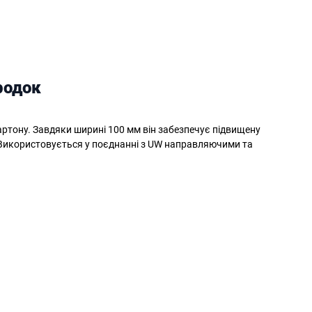
родок
артону. Завдяки ширині 100 мм він забезпечує підвищену
. Використовується у поєднанні з UW направляючими та