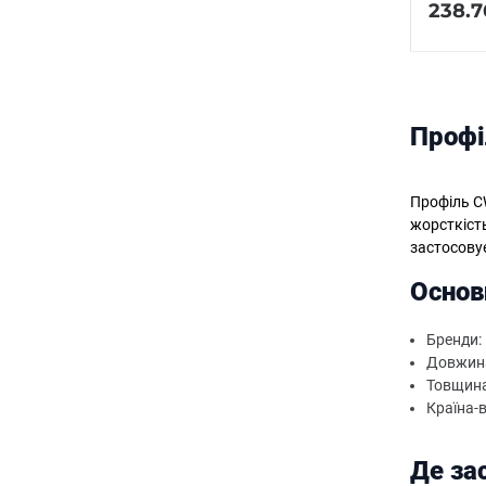
238.7
Профі
Профіль CW
жорсткіст
застосовує
Основ
Бренди: 
Довжина:
Товщина 
Країна-
Де за