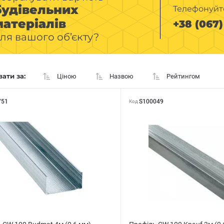
будівельних
Телефонуйт
матеріалів
+38 (067) 
ля вашого об’єкту?
ати за:
Ціною
Назвою
Рейтингом
751
S100049
Код