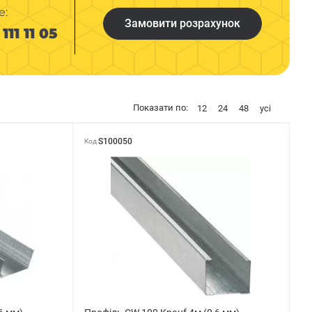
е:
Замовити розрахунок
111 11 05
Показати по:
12
24
48
усі
S100050
Код