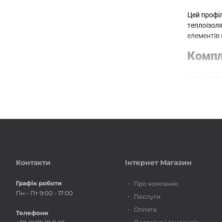
Цей профі
теплоізоля
елементів 
Компл
Окрім про
дозволяє з
Будкомпл
роздрібним
Контакти
Інтернет Магазин
Графік роботи
Про компанію
Пн - Пт 9:00 - 17:00
Послуги
Оплата
Телефони