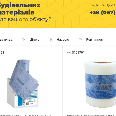
будівельних
Телефонуйт
матеріалів
+38 (067) 
ля вашого об’єкту?
ати за:
Ціною
Назвою
Рейтингом
468
S101701
Код