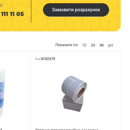
е:
Замовити розрахунок
111 11 05
Показати по:
12
24
48
усі
S102375
Код