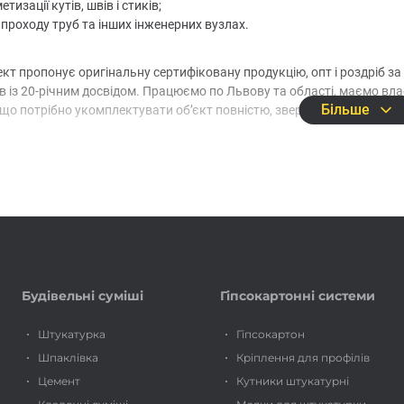
етизації кутів, швів і стиків;
 проходу труб та інших інженерних вузлах.
кт пропонує оригінальну сертифіковану продукцію, опт і роздріб з
в із 20-річним досвідом. Працюємо по Львову та області, маємо вл
Більше
що потрібно укомплектувати об’єкт повністю, зверніть увагу також
.
е +38 (067) 111-11-05 і замовляйте гідроізоляційні стрічки у Будком
Будівельні суміші
Гіпсокартонні системи
Штукатурка
Гіпсокартон
Шпаклівка
Кріплення для профілів
Цемент
Кутники штукатурні