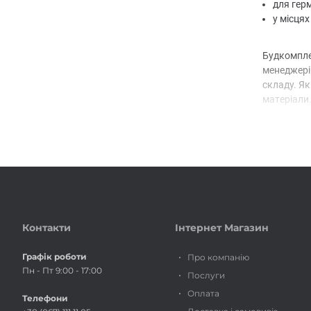
для герм
у місцях
Будкомпле
менеджері
складу. Як
матеріали
Телефонуйт
Контакти
Інтернет Магазин
Графік роботи
Про компанію
Пн - Пт 9:00 - 17:00
Послуги
Оплата
Телефони