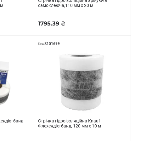
uf
Стрічка гідроізоляційна армуюча
 м
самоклеюча,110 мм х 20 м
1795.39 ₴
S101699
Код
хендіхтбанд
Стрічка гідроізоляційна Knauf
Флехендіхтбанд, 120 мм х 10 м