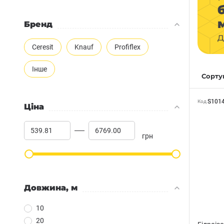
Бренд
д
Ceresit
Knauf
Profiflex
Інше
Сортув
S101
Код
Ціна
грн
Довжина, м
10
20