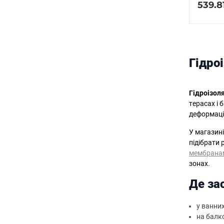
539.8
Гідроі
Гідроізоля
терасах і 
деформацій
У магазині
підібрати 
мембранам
зонах.
Де за
у ванних
на балко