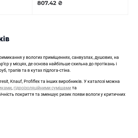
807.42 ₴
ків
 примикання у вологих приміщеннях, санвузлах, душових, на
’єр у місцях, де основа найбільше схильна до протікань і
б, трапів та в кутах підлога-стіна.
sit, Knauf, Profiflex та інших виробників. У каталозі можна
иками
,
гідроізоляційними сумішами
та
вічність покриття та зменшує ризик появи вологи у критичних