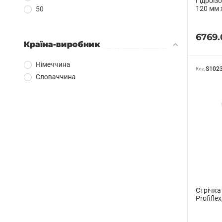
Гідроізо
120 мм 
50
6769.
Країна-виробник
Німеччина
S102
Код
Словаччина
Стрічка
Profifle