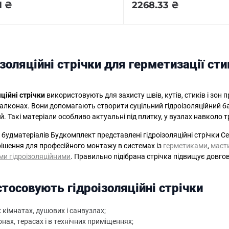
1 ₴
2268.33 ₴
золяційні стрічки для герметизації сти
ційні стрічки
використовують для захисту швів, кутів, стиків і зон
балконах. Вони допомагають створити суцільний гідроізоляційний бар
. Такі матеріали особливо актуальні під плитку, у вузлах навколо тру
 будматеріалів Будкомплект представлені гідроізоляційні стрічки Cere
рішення для професійного монтажу в системах із
герметиками
,
маст
и гідроізоляційними
. Правильно підібрана стрічка підвищує довго
стосовують гідроізоляційні стрічки
 кімнатах, душових і санвузлах;
нах, терасах і в технічних приміщеннях;