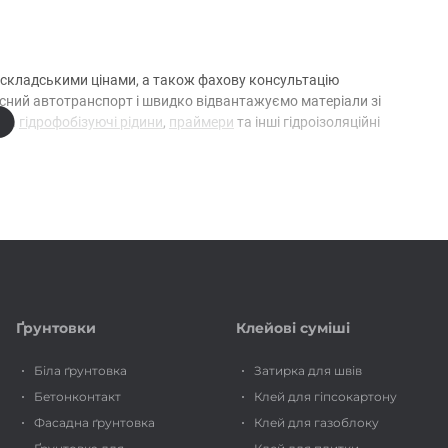
а складськими цінами, а також фахову консультацію
асний автотранспорт і швидко відвантажуємо матеріали зі
 на
гідрофобізуючі рідини
,
праймери
та інші гідроізоляційні
плект з підбором під ваші задачі.
Ґрунтовки
Клейові суміші
Біла ґрунтовка
Затирка для швів
Бетонконтакт
Клей для гіпсокартону
Фасадна ґрунтовка
Клей для газоблоку