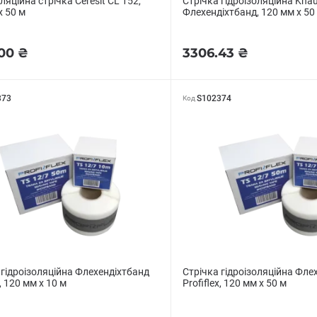
ляційна стрічка Ceresit CL 152,
Стрічка гідроізоляційна Kna
х 50 м
Флехендіхтбанд, 120 мм х 50
00 ₴
3306.43 ₴
373
S102374
Код
 гідроізоляційна Флехендіхтбанд
Стрічка гідроізоляційна Фле
x, 120 мм х 10 м
Profiflex, 120 мм х 50 м